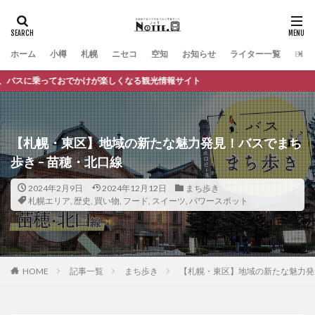
ホーム
小樽
札幌
ニセコ
空知
お知らせ
ライター一覧
Engli
くなる観光情報サイト
【札幌・東区】地域の新たな魅力発見！バスでまち
歩き – 苗穂・北口線
2024年2月9日
2024年12月12日
まち歩き
札幌エリア
,
歴史
,
買い物
,
フード
,
スイーツ
,
パワースポット
HOME
記事一覧
まち歩き
【札幌・東区】地域の新たな魅力発見