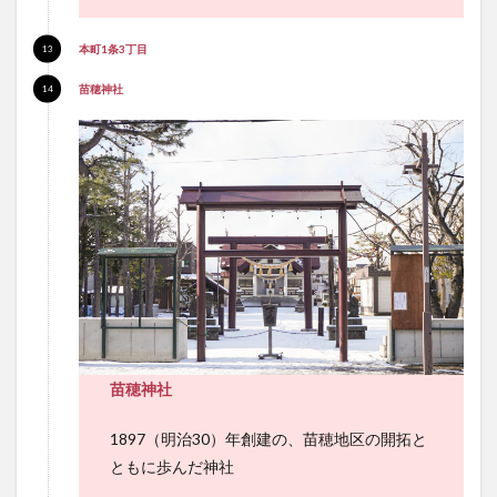
本町1条3丁目
苗穂神社
苗穂神社
1897（明治30）年創建の、苗穂地区の開拓と
ともに歩んだ神社