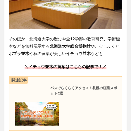
そのほか、北海道大学の歴史や全12学部の教育研究、学術標
本などを無料展示する
北海道大学総合博物館
や、少し歩くと
ポプラ並木
や秋の黄葉が美しい
イチョウ並木
なども！
＼イチョウ並木の黄葉はこちらの記事で！／
関連記事
バスでらくらくアクセス！札幌の紅葉スポ
ット6選