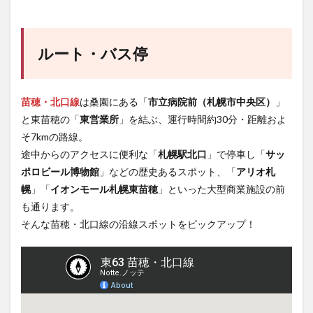
ルート・バス停
苗穂・北口線
は桑園にある「
市立病院前（札幌市中央区）
」
と東苗穂の「
東営業所
」を結ぶ、運行時間約30分・距離およ
そ7kmの路線。
途中からのアクセスに便利な「
札幌駅北口
」で停車し「
サッ
ポロビール博物館
」などの歴史あるスポット、「
アリオ札
幌
」「
イオンモール札幌東苗穂
」といった大型商業施設の前
も通ります。
そんな苗穂・北口線の沿線スポットをピックアップ！