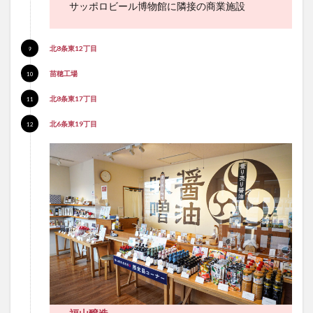
サッポロビール博物館に隣接の商業施設
北8条東12丁目
苗穂工場
北8条東17丁目
北6条東19丁目