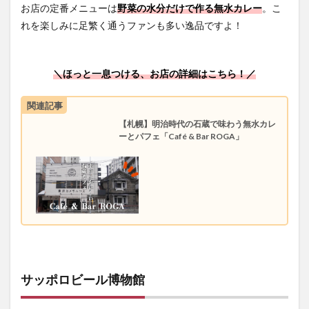
お店の定番メニューは
野菜の水分だけで作る無水カレー
。こ
れを楽しみに足繁く通うファンも多い逸品ですよ！
＼ほっと一息つける、お店の詳細はこちら！／
関連記事
【札幌】明治時代の石蔵で味わう無水カレ
ーとパフェ「Café & Bar ROGA」
サッポロビール博物館