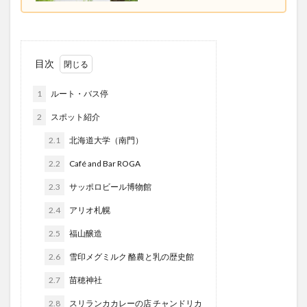
目次
1
ルート・バス停
2
スポット紹介
2.1
北海道大学（南門）
2.2
Café and Bar ROGA
2.3
サッポロビール博物館
2.4
アリオ札幌
2.5
福山醸造
2.6
雪印メグミルク 酪農と乳の歴史館
2.7
苗穂神社
2.8
スリランカカレーの店 チャンドリカ