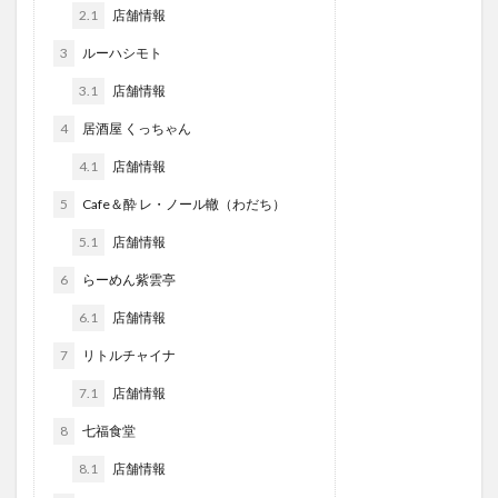
2.1
店舗情報
3
ルーハシモト
3.1
店舗情報
4
居酒屋 くっちゃん
4.1
店舗情報
5
Cafe＆酔 レ・ノール轍（わだち）
5.1
店舗情報
6
らーめん紫雲亭
6.1
店舗情報
7
リトルチャイナ
7.1
店舗情報
8
七福食堂
8.1
店舗情報