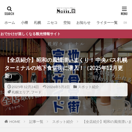
ホーム
小樽
札幌
ニセコ
空知
お知らせ
ライター一覧
Engli
【全店紹介】昭和の風情漂いまくり！ 中央バス札幌
ターミナルの地下食堂街に潜入！（2025年12月更
新）
2025年12月24日
2026年5月2日
スポット紹介
札幌エリア
,
フード
HOME
記事一覧
スポット紹介
【全店紹介】昭和の風情漂いまく