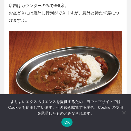
店内はカウンターのみで全8席。
お昼どきには店外に行列ができますが、意外と待たず席につ
けますよ。
よりよいエクスペリエンスを提供するため、当ウェブサイトでは
Cookie を使用しています。引き続き閲覧する場合、Cookie の使用
を承諾したものとみなされます。
「
ビーフカレー
」850円は圧力鍋でうま味を抽出した道産牛の
OK
スネ肉のブイヨンと、じっくり炒めたタマネギが味の決め
ホーム
シェア
メニュー
中央ﾊﾞｽﾅﾋﾞ
TOPへ
手。そこに数種類のスパイスをブレンドして仕上げていま