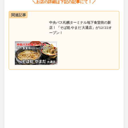
＼お店の詳細は下記の記事にて！／
関連記事
中央バス札幌ターミナル地下食堂街の新
店！ 「そば処 やまだ 大通店」が12/22オ
ープン！