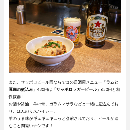
また、サッポロビール園ならではの居酒屋メニュー「
ラムと
豆腐の煮込み
」480円は「
サッポロラガービール
」650円と相
性抜群！
お酒や醤油、羊の骨、ガラムマサラなどと一緒に煮込んでお
り、ほんのりスパイシー。
羊のうま味が
ギュギュギュ
っと凝縮されており、ビールが進
むこと間違いナシです！