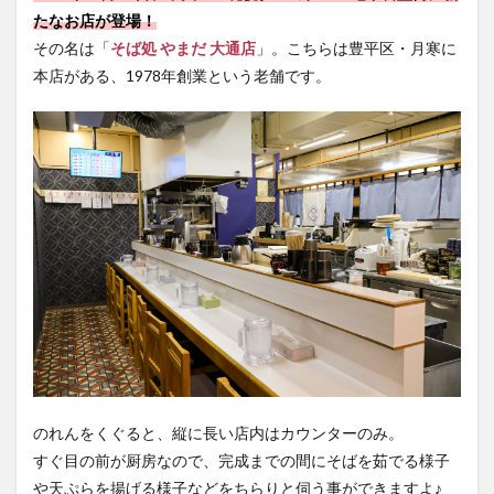
たなお店が登場！
その名は「
そば処 やまだ 大通店
」。こちらは豊平区・月寒に
本店がある、1978年創業という老舗です。
のれんをくぐると、縦に長い店内はカウンターのみ。
すぐ目の前が厨房なので、完成までの間にそばを茹でる様子
や天ぷらを揚げる様子などをちらりと伺う事ができますよ♪