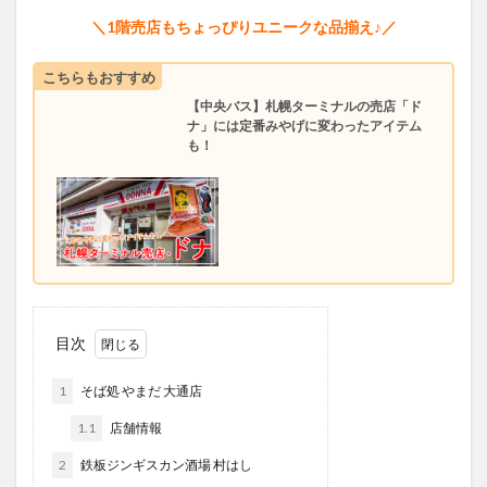
＼1階売店もちょっぴりユニークな品揃え♪／
こちらもおすすめ
【中央バス】札幌ターミナルの売店「ド
ナ」には定番みやげに変わったアイテム
も！
目次
1
そば処 やまだ 大通店
1.1
店舗情報
2
鉄板ジンギスカン酒場 村はし