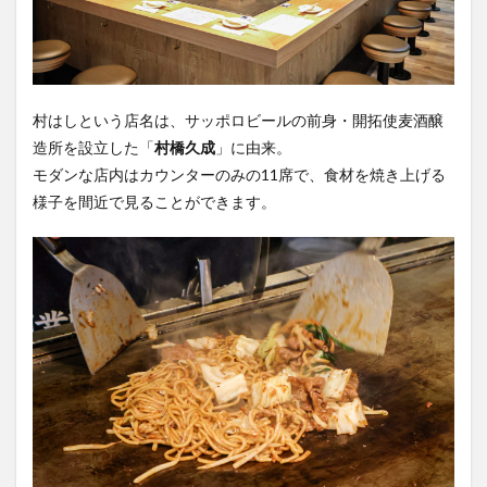
村はしという店名は、サッポロビールの前身・開拓使麦酒醸
造所を設立した「
村橋久成
」に由来。
モダンな店内はカウンターのみの11席で、食材を焼き上げる
様子を間近で見ることができます。