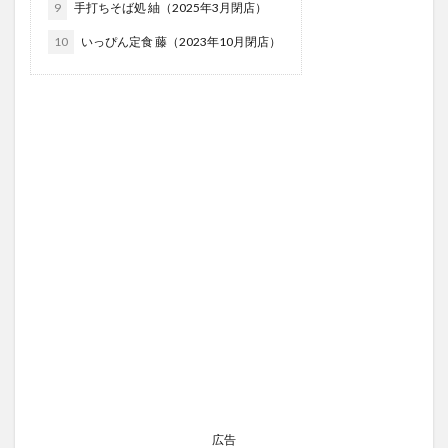
9
手打ちそば処 紬（2025年3月閉店）
10
いっぴん定食 藤（2023年10月閉店）
広告