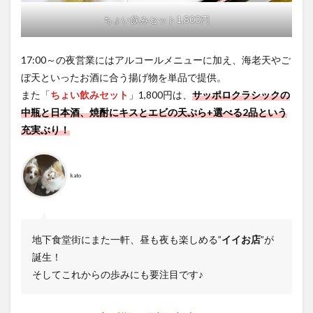
ちょい飲みセット1,800円
17:00～の夜営業にはアルコールメニューに加え、海老天やご
ぼ天といったお酒に合う揚げ物を単品で提供。
また「
ちょい飲みセット
」1,800円は、
サッポロクラシックの
中瓶と日本酒、焼酎にキスとエビの天ぷら+選べる2品という
充実ぶり！
kato
地下食堂街にまた一軒、昼も夜も楽しめる”
イイお店
”が
誕生！
そしてこれからの歩みにも要注目です♪