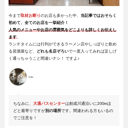
今まで
取材お断り
のお店も多かった中、
当記事ではおそらく
初めて、全てのお店を一挙紹介！
人気のメニューやお店の雰囲気をどこよりも詳しくお伝えし
ます
。
ランチタイムには行列ができるラーメン店やしっぽりと飲め
る居酒屋など、
どれも名店ぞろい
で一度入ってみれば足しげ
く通っちゃうこと間違いナシ！ ですよ♪
kato
ちなみに、
大通バスセンター
は創成川通沿いに200mほ
どと最寄りですが
別の場所
です。間違われる方もいるの
でご注意を！