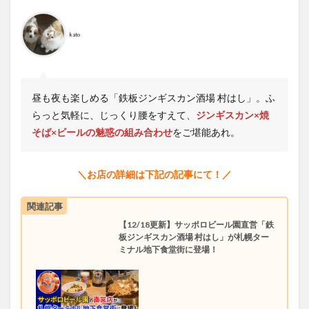
kato
昼も夜も楽しめる「鉄板ジンギスカン酒場 村はし」。ふ
らっと気軽に、じっくり腰をすえて、
ジンギスカン×焼
そば×ビールの魅惑の組み合わせ
をご堪能あれ。
＼お店の詳細は下記の記事にて！／
関連記事
【12/18更新】サッポロビール園直営「鉄
板ジンギスカン酒場 村はし」が札幌ター
ミナル地下食堂街に登場！