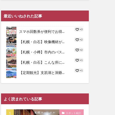
最近いいねされた記事
+3
スマホ回数券が便利でお得...
+2
【札幌・白石】映像機材が...
+2
【札幌・小樽】市内のバス...
+1
【札幌・白石】こんな所に...
+1
【定期観光】支笏湖と洞爺...
よく読まれている記事
スポット紹介