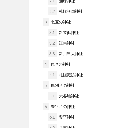
2.1
彌彦神社
2.2
札幌護国神社
3
北区の神社
3.1
新琴似神社
3.2
江南神社
3.3
新川皇大神社
4
東区の神社
4.1
札幌諏訪神社
5
厚別区の神社
5.1
大谷地神社
6
豊平区の神社
6.1
豊平神社
6.2
月寒神社