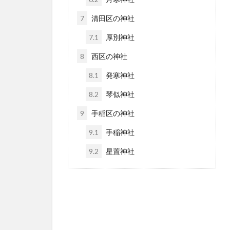
7
清田区の神社
7.1
厚別神社
8
西区の神社
8.1
発寒神社
8.2
琴似神社
9
手稲区の神社
9.1
手稲神社
9.2
星置神社