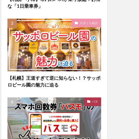
な「1日乗車券」
スポット紹介
【札幌】王道すぎて逆に知らない！？サッポ
ロビール園の魅力に迫る
バス