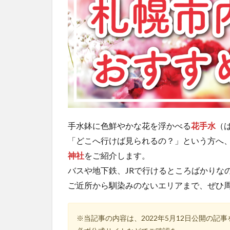
手水鉢に色鮮やかな花を浮かべる
花手水
（
「どこへ行けば見られるの？」という方へ
神社
をご紹介します。
バスや地下鉄、JRで行けるところばかりな
ご近所から馴染みのないエリアまで、ぜひ
※当記事の内容は、2022年5月12日公開の