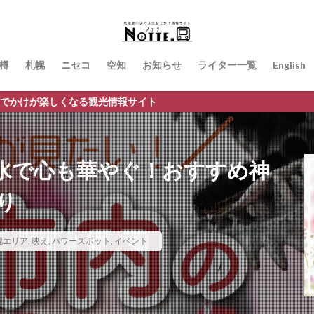
樽
札幌
ニセコ
空知
お知らせ
ライター一覧
English
なる観光情報サイト
水で心も華やぐ！おすすめ神
り
幌エリア
,
映え
,
パワースポット
,
イベント