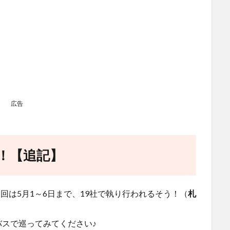
広告
催！【追記】
回は5月1～6日まで、19社で執り行われるそう！（
札
スで巡ってみてください♪