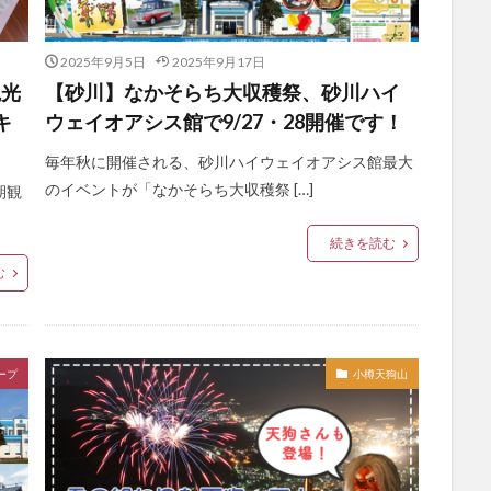
2025年9月5日
2025年9月17日
観光
【砂川】なかそらち大収穫祭、砂川ハイ
キ
ウェイオアシス館で9/27・28開催です！
毎年秋に開催される、砂川ハイウェイオアシス館最大
のイベントが「なかそらち大収穫祭 […]
期観
続きを読む
む
ープ
小樽天狗山