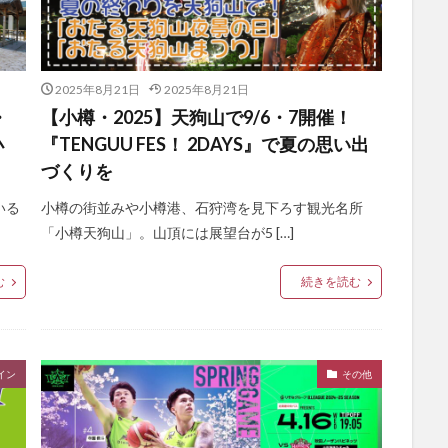
2025年8月21日
2025年8月21日
・
【小樽・2025】天狗山で9/6・7開催！
小
『TENGUU FES！ 2DAYS』で夏の思い出
づくりを
いる
小樽の街並みや小樽港、石狩湾を見下ろす観光名所
「小樽天狗山」。山頂には展望台が5 […]
む
続きを読む
イン
その他