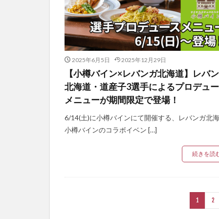
2025年6月5日
2025年12月29日
【小樽バイン×レバンガ北海道】レバ
北海道・道産子3選手によるプロデュ
メニューが期間限定で登場！
6/14(土)に小樽バインにて開催する、レバンガ北海
小樽バインのコラボイベン […]
続きを読
1
2