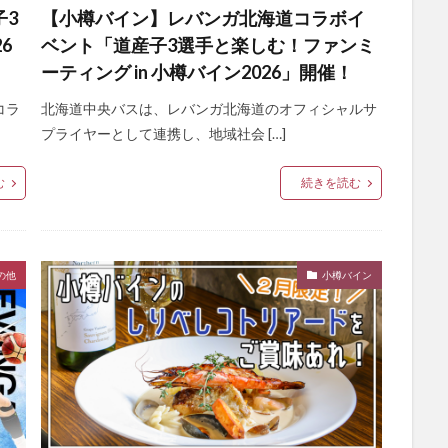
子3
【小樽バイン】レバンガ北海道コラボイ
6
ベント「道産子3選手と楽しむ！ファンミ
ーティング in 小樽バイン2026」開催！
コラ
北海道中央バスは、レバンガ北海道のオフィシャルサ
プライヤーとして連携し、地域社会 […]
む
続きを読む
の他
小樽バイン