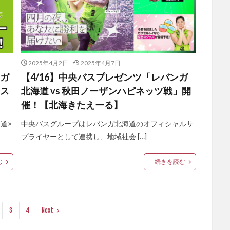
2025年4月2日
2025年4月7日
ンガ
【4/16】中央バスプレゼンツ「レバンガ
ース
北海道 vs 秋田ノーザンハピネッツ戦」開
催！【北海きたえーる】
道×
中央バスグループはレバンガ北海道のオフィシャルサ
プライヤーとして連携し、地域社会 […]
む
続きを読む
3
4
Next