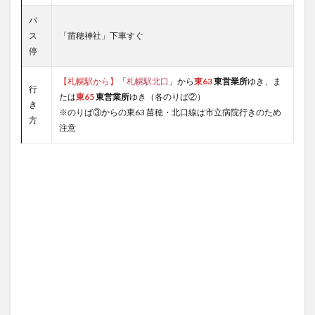
バ
ス
「苗穂神社」下車すぐ
停
【札幌駅から】
「
札幌駅北口
」から
東63
東営業所
ゆき、ま
行
たは
東65
東営業所
ゆき（各のりば②）
き
※のりば③からの東63 苗穂・北口線は市立病院行きのため
方
注意