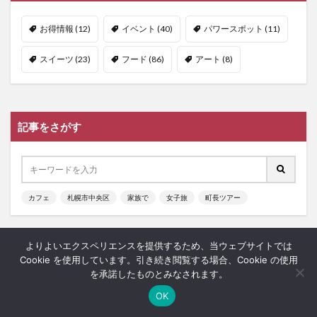
お得情報
(12)
イベント
(40)
パワースポット
(11)
スイーツ
(23)
フード
(86)
アート
(8)
記事をさがす
カフェ
札幌市中央区
家族で
女子旅
町長ツアー
よりよいエクスペリエンスを提供するため、当ウェブサイトでは
カテゴリー
Cookie を使用しています。引き続き閲覧する場合、Cookie の使用
を承諾したものとみなされます。
OK
ホーム
シェア
メニュー
中央ﾊﾞｽﾅﾋﾞ
TOPへ