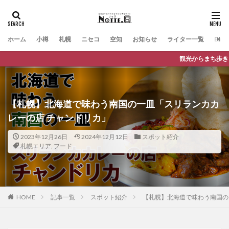
ホーム
小樽
札幌
ニセコ
空知
お知らせ
ライター一覧
Engli
観光からまち歩きまで、バスに乗っておでかけが
【札幌】北海道で味わう南国の一皿「スリランカカ
レーの店 チャンドリカ」
2023年12月26日
2024年12月12日
スポット紹介
札幌エリア
,
フード
HOME
記事一覧
スポット紹介
【札幌】北海道で味わう南国の