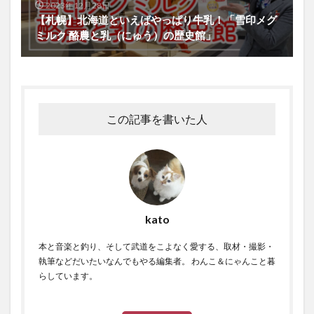
2023年12月28日
【札幌】北海道といえばやっぱり牛乳！「雪印メグ
ミルク 酪農と乳（にゅう）の歴史館」
この記事を書いた人
kato
本と音楽と釣り、そして武道をこよなく愛する、取材・撮影・
執筆などだいたいなんでもやる編集者。 わんこ＆にゃんこと暮
らしています。