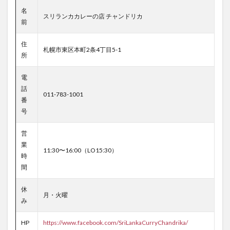
名
スリランカカレーの店 チャンドリカ
前
住
札幌市東区本町2条4丁目5-1
所
電
話
011-783-1001
番
号
営
業
11:30〜16:00（LO15:30）
時
間
休
月・火曜
み
HP
https://www.facebook.com/SriLankaCurryChandrika/