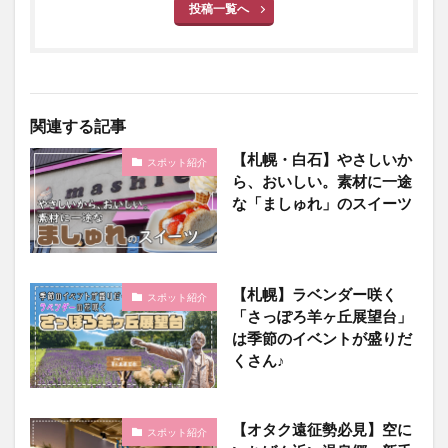
投稿一覧へ
関連する記事
【札幌・白石】やさしいか
スポット紹介
ら、おいしい。素材に一途
な「ましゅれ」のスイーツ
【札幌】ラベンダー咲く
スポット紹介
「さっぽろ羊ヶ丘展望台」
は季節のイベントが盛りだ
くさん♪
【オタク遠征勢必見】空に
スポット紹介