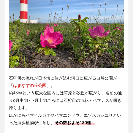
石狩川の流れが日本海に注ぎ込む河口に広がる自然公園が
「
はまなすの丘公園
」。
約46haという広大な園内には草原と砂丘が広がり、名前の通
り6月中旬～7月上旬ごろには石狩市の市花・ハマナスが咲き
誇ります。
ほかにもハマヒルガオやハマエンドウ、エゾスカシユリとい
った海浜植物が生育し、
その数およそ180種！