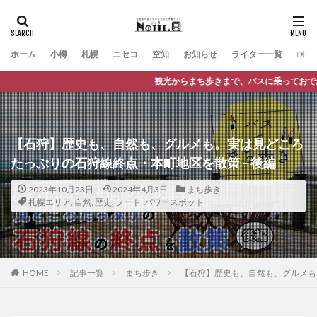
ホーム
小樽
札幌
ニセコ
空知
お知らせ
ライター一覧
Engli
観光からまち歩きまで、バスに乗っておでかけが楽しくなる観光情報サイト
【石狩】歴史も、自然も、グルメも。実は見どころ
たっぷりの石狩線終点・本町地区を散策 – 後編
2023年10月23日
2024年4月3日
まち歩き
札幌エリア
,
自然
,
歴史
,
フード
,
パワースポット
HOME
記事一覧
まち歩き
【石狩】歴史も、自然も、グルメも