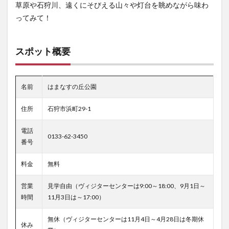
草原や石狩川、遠くにそびえる山々や灯台を眺めながら味わ
ってみて！
スポット概要
名前
はまなすの丘公園
住所
石狩市浜町29-1
電話
0133-62-3450
番号
料金
無料
営業
見学自由（ヴィジターセンターは9:00～18:00、9月1日～
時間
11月3日は～17:00）
無休（ヴィジターセンターは11月4日～4月28日は冬期休
休み