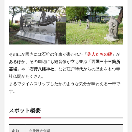
そのほか園内には石狩の年表が書かれた「
先人たちの碑
」が
あるほか、その周辺にも観音像が立ち並ぶ「
西国三十三箇所
霊場
」や「
石狩八幡神社
」など江戸時代からの歴史をもつ寺
社仏閣がたくさん。
まるでタイムスリップしたかのような気分が味わえる一帯で
す。
スポット概要
名前
弁天歴史公園