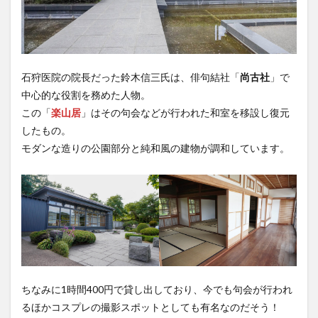
石狩医院の院長だった鈴木信三氏は、俳句結社「
尚古社
」で
中心的な役割を務めた人物。
この「
楽山居
」はその句会などが行われた和室を移設し復元
したもの。
モダンな造りの公園部分と純和風の建物が調和しています。
ちなみに1時間400円で貸し出しており、今でも句会が行われ
るほかコスプレの撮影スポットとしても有名なのだそう！