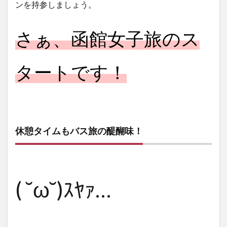
ンを持参しましょう。
さぁ、函館女子旅のス
タートです！
休憩タイムもバス旅の醍醐味！
( ˘ω˘)ｽﾔｧ…