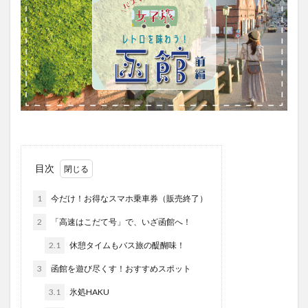
目次
1
今だけ！お得なスマホ乗車券（販売終了）
2
「高速はこだて号」で、いざ函館へ！
2.1
休憩タイムもバス旅の醍醐味！
3
函館を遊び尽くす！おすすめスポット
3.1
氷処HAKU