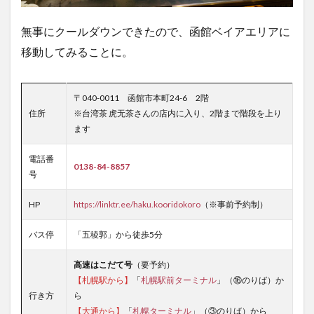
無事にクールダウンできたので、函館ベイアエリアに
移動してみることに。
〒040-0011 函館市本町24-6 2階
住所
※台湾茶 虎无茶さんの店内に入り、2階まで階段を上り
ます
電話番
0138-84-8857
号
HP
https://linktr.ee/haku.kooridokoro
（※事前予約制）
バス停
「五稜郭」から徒歩5分
高速はこだて号
（要予約）
【札幌駅から】
「
札幌駅前ターミナル
」（⑯のりば）か
行き方
ら
【大通から】
「
札幌ターミナル
」（③のりば）から