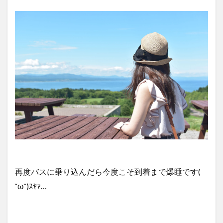
再度バスに乗り込んだら今度こそ到着まで爆睡です(
˘ω˘)ｽﾔｧ…