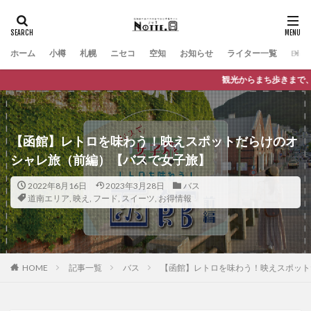
ホーム
小樽
札幌
ニセコ
空知
お知らせ
ライター一覧
Engli
観光からまち歩きまで、バスに乗っておでかけが楽
【函館】レトロを味わう！映えスポットだらけのオ
シャレ旅（前編）【バスで女子旅】
2022年8月16日
2023年3月28日
バス
道南エリア
,
映え
,
フード
,
スイーツ
,
お得情報
HOME
記事一覧
バス
【函館】レトロを味わう！映えスポット