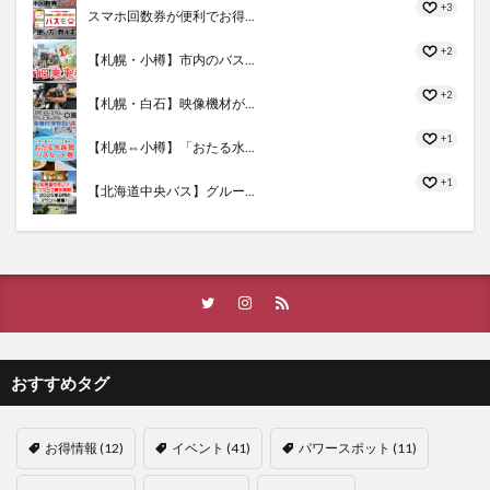
+3
スマホ回数券が便利でお得...
+2
【札幌・小樽】市内のバス...
+2
【札幌・白石】映像機材が...
+1
【札幌⇔小樽】「おたる水...
+1
【北海道中央バス】グルー...
おすすめタグ
お得情報
(12)
イベント
(41)
パワースポット
(11)