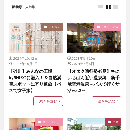
新着順
人気順
まち歩き
スポット紹介
2024年10月2日
2023年8月10日
2024年10月2日
2024年7月6日
【砂川】みんなの工場
【オタク遠征勢必見】空に
bySHIROに潜入！＆自然満
いちばん近い温泉郷 新千
喫スポットに寄り道旅【バ
歳空港温泉～バスで行くサ
スで女子旅】
活vol.2～
続きを読む
続きを読む
スポット紹介
バス