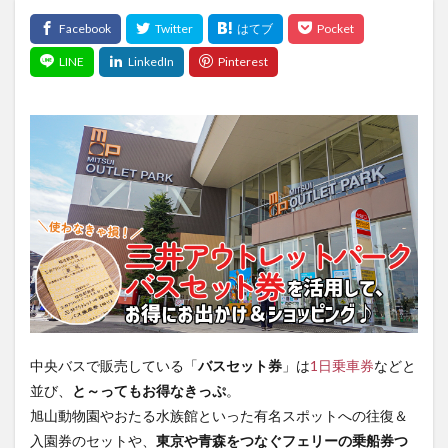
中央バスで販売している「
バスセット券
」は
1日乗車券
などと
並び、
と～ってもお得なきっぷ
。
旭山動物園やおたる水族館といった有名スポットへの往復＆
入園券のセットや、
東京や青森をつなぐフェリーの乗船券つ