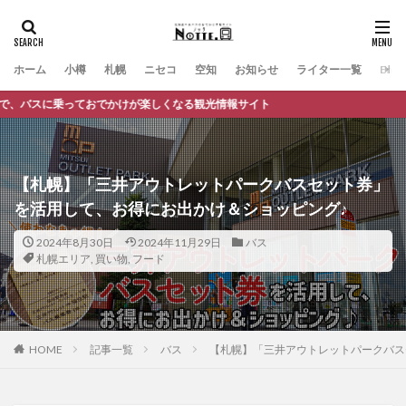
ホーム
小樽
札幌
ニセコ
空知
お知らせ
ライター一覧
Engli
報サイト
【札幌】「三井アウトレットパークバスセット券」
を活用して、お得にお出かけ＆ショッピング♪
2024年8月30日
2024年11月29日
バス
札幌エリア
,
買い物
,
フード
HOME
記事一覧
バス
【札幌】「三井アウトレットパークバス