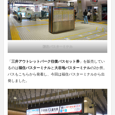
福住バスターミナル
「
三井アウトレットパーク往復バスセット券
」を販売してい
るのは
福住バスターミナル
と
大谷地バスターミナル
の2か所。
バスもこちらから発着し、今回は福住バスターミナルから出
発しました。