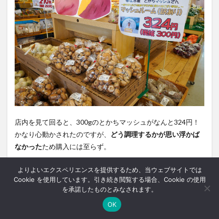
店内を見て回ると、300gのとかちマッシュがなんと324円！
かなり心動かされたのですが、
どう調理するかが思い浮かば
なかった
ため購入には至らず。
よりよいエクスペリエンスを提供するため、当ウェブサイトでは
Cookie を使用しています。引き続き閲覧する場合、Cookie の使用
水出し紅茶セットを「ルピシア・
を承諾したものとみなされます。
ボンマルシェ」にて発見
OK
ホーム
シェア
メニュー
中央ﾊﾞｽﾅﾋﾞ
TOPへ