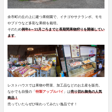
余市町の丘の上に建つ果樹園で、イチゴやサクランボ、モモ
やブドウなど多彩な果樹を栽培。
そのため
例年6～11月ごろまでと長期間果物狩りを開催してい
ます
。
レストハウスでは果物や野菜、加工品などのお土産を販売。
なかでも自慢の「
特製アップルパイ
」は
売り切れ御免の人気
商品！
売っていたらぜひ味わってみたい逸品です！