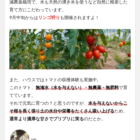
減農薬栽培で、水も天然の湧き水を使うなど自然に根差した
育て方にこだわっています。
9月中旬からは
リンゴ狩り
も開催されますよ！
また、ハウスではトマトの収穫体験も実施中。
このトマト、
無潅水
（水を与えない）・
無農薬・無肥料
で育
てています。
それで元気に育つの？と思うのですが、
水を与えないからこ
そ根を長く張り土の水分や栄養をたくさん吸い上げる
ため、
通常より濃厚な甘さでプリプリに実る
のだとか。
kato