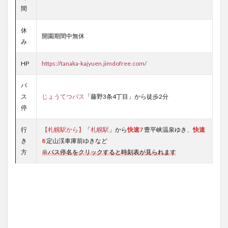
間
休
開園期間中無休
み
HP
https://tanaka-kajyuen.jimdofree.com/
バ
ス
じょうてつバス
「藤野3条4丁目」から徒歩2分
停
行
【札幌駅から】
「
札幌駅
」から
快速7
豊平峡温泉ゆき、
快速
き
8
定山渓車庫前ゆきなど
方
※バス停名をクリックすると時刻表が見られます