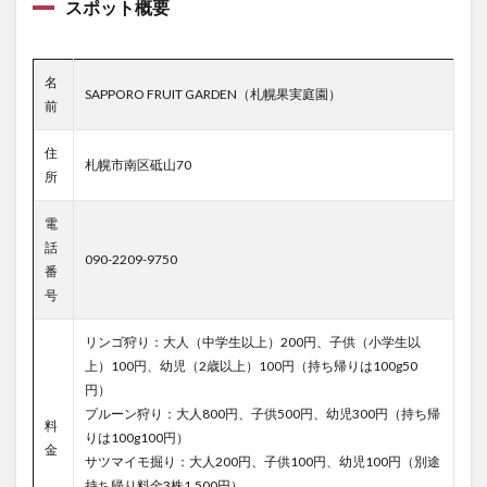
スポット概要
名
SAPPORO FRUIT GARDEN（札幌果実庭園）
前
住
札幌市南区砥山70
所
電
話
090-2209-9750
番
号
リンゴ狩り：大人（中学生以上）200円、子供（小学生以
上）100円、幼児（2歳以上）100円（持ち帰りは100g50
円）
プルーン狩り：大人800円、子供500円、幼児300円（持ち帰
料
りは100g100円）
金
サツマイモ掘り：大人200円、子供100円、幼児100円（別途
持ち帰り料金3株1,500円）