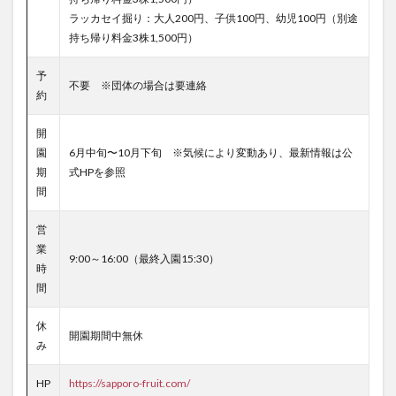
ラッカセイ掘り：大人200円、子供100円、幼児100円（別途
持ち帰り料金3株1,500円）
予
不要 ※団体の場合は要連絡
約
開
園
6月中旬〜10月下旬 ※気候により変動あり、最新情報は公
期
式HPを参照
間
営
業
9:00～16:00（最終入園15:30）
時
間
休
開園期間中無休
み
HP
https://sapporo-fruit.com/