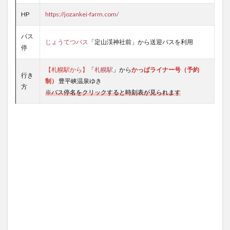
HP
https://jozankei-farm.com/
バス
じょうてつバス
「定山渓神社前」から送迎バスを利用
停
【札幌駅から】
「
札幌駅
」から
かっぱライナー号（予約
行き
制）
豊平峡温泉ゆき
方
※バス停名をクリックすると時刻表が見られます