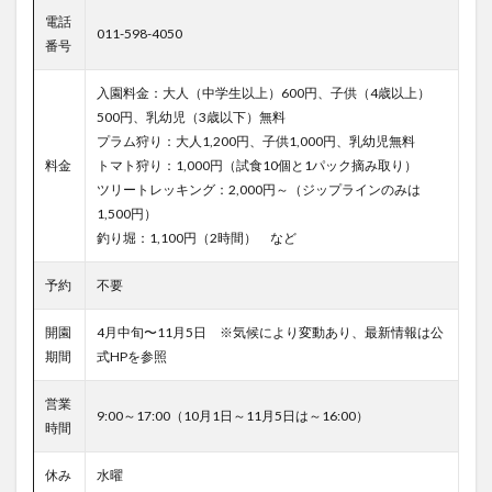
電話
011-598-4050
番号
入園料金：大人（中学生以上）600円、子供（4歳以上）
500円、乳幼児（3歳以下）無料
プラム狩り：大人1,200円、子供1,000円、乳幼児無料
料金
トマト狩り：1,000円（試食10個と1パック摘み取り）
ツリートレッキング：2,000円～（ジップラインのみは
1,500円）
釣り堀：1,100円（2時間） など
予約
不要
開園
4月中旬〜11月5日 ※気候により変動あり、最新情報は公
期間
式HPを参照
営業
9:00～17:00（10月1日～11月5日は～16:00）
時間
休み
水曜