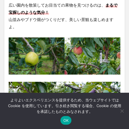
広い園内を散策してお目当ての果物を見つけるのは、
まるで
宝探しのような気分！
山並みやブドウ畑がつくりだす、美しい景観も楽しめます
よ。
よりよいエクスペリエンスを提供するため、当ウェブサイトでは
Cookie を使用しています。引き続き閲覧する場合、Cookie の使用
を承諾したものとみなされます。
OK
ホーム
シェア
メニュー
中央ﾊﾞｽﾅﾋﾞ
TOPへ
9～11月はリンゴやモモ、和ナシやプルーンなどが食べごろに