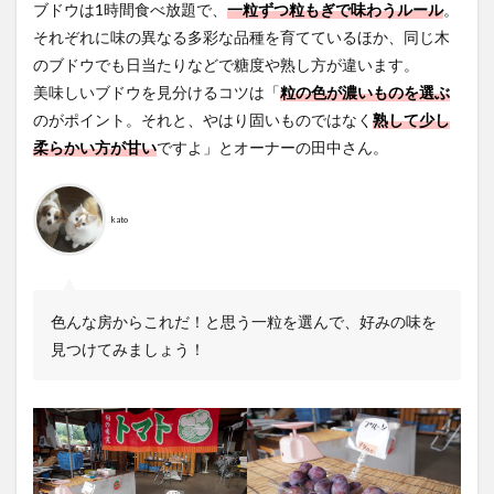
ブドウは1時間食べ放題で、
一粒ずつ粒もぎで味わうルール
。
それぞれに味の異なる多彩な品種を育てているほか、同じ木
のブドウでも日当たりなどで糖度や熟し方が違います。
美味しいブドウを見分けるコツは「
粒の色が濃いものを選ぶ
のがポイント。それと、やはり固いものではなく
熟して少し
柔らかい方が甘い
ですよ」とオーナーの田中さん。
kato
色んな房からこれだ！と思う一粒を選んで、好みの味を
見つけてみましょう！