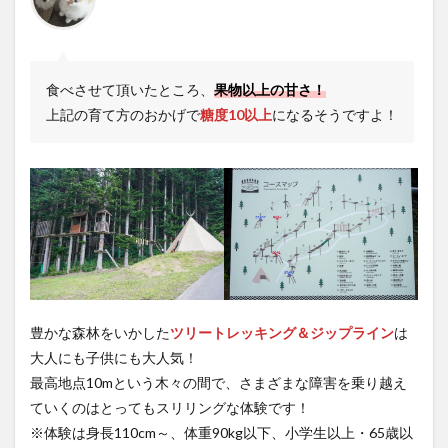
食べさせて頂いたところ、
果物以上の甘さ！
上記の育て方のおかげで
糖度10以上
になるそうですよ！
豊かな森林をいかした
ツリートレッキング＆ジップライン
は
大人にも子供にも大人気！
最高地点10mという木々の間で、さまざまな障害を乗り越え
ていくのはとってもスリリングな体験です！
※体験は身長110cm～、体重90kg以下、小学生以上・65歳以