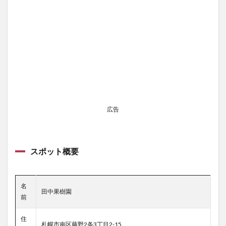
広告
スポット概要
名
田中果樹園
前
住
札幌市南区藤野2条3丁目2-15