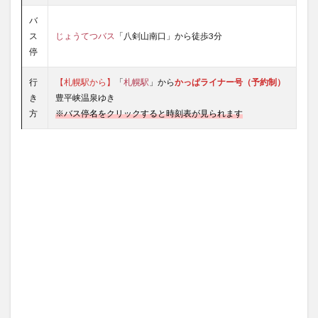
バ
ス
じょうてつバス
「八剣山南口」から徒歩3分
停
行
【札幌駅から】
「
札幌駅
」から
かっぱライナー号（予約制）
き
豊平峡温泉ゆき
方
※バス停名をクリックすると時刻表が見られます