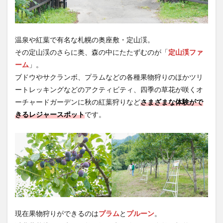
温泉や紅葉で有名な札幌の奥座敷・定山渓。
その定山渓のさらに奥、森の中にたたずむのが「
定山渓ファ
ーム
」。
ブドウやサクランボ、プラムなどの各種果物狩りのほかツリ
ートレッキングなどのアクティビティ、四季の草花が咲くオ
ーチャードガーデンに秋の紅葉狩りなど
さまざまな体験がで
きるレジャースポット
です。
現在果物狩りができるのは
プラム
と
プルーン
。