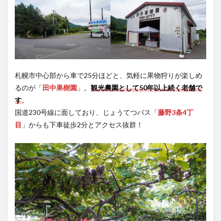
札幌市中心部から車で25分ほどと、気軽に果物狩りが楽しめ
るのが「
田中果樹園
」。
観光農園として50年以上続く老舗で
す
。
国道230号線に面しており、じょうてつバス「
藤野3条4丁
目
」からも下車徒歩2分とアクセス抜群！