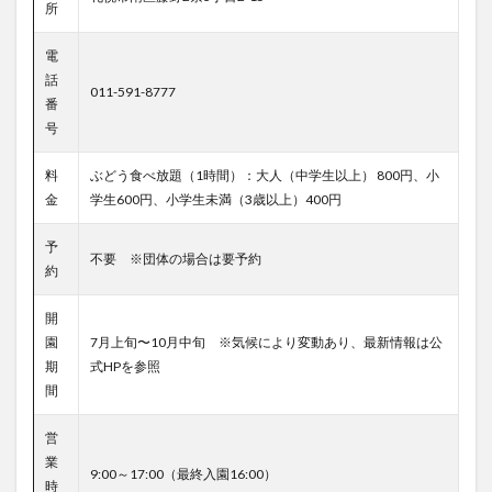
所
電
話
011-591-8777
番
号
料
ぶどう食べ放題（1時間）：大人（中学生以上） 800円、小
金
学生600円、小学生未満（3歳以上）400円
予
不要 ※団体の場合は要予約
約
開
園
7月上旬〜10月中旬 ※気候により変動あり、最新情報は公
期
式HPを参照
間
営
業
9:00～17:00（最終入園16:00）
時