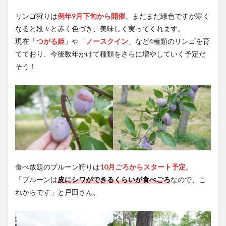
リンゴ狩りは
例年9月下旬から開催
。まだまだ緑色ですが寒く
なると段々と赤く色づき、美味しく実ってくれます。
現在「
つがる姫
」や「
ノースクイン
」など4種類のリンゴを育
てており、今後数年かけて種類をさらに増やしていく予定だ
そう！
食べ放題のプルーン狩りは
10月ごろからスタート予定
。
「プルーンは
皮にシワができるくらいが食べごろ
なので、こ
れからです」と戸田さん。