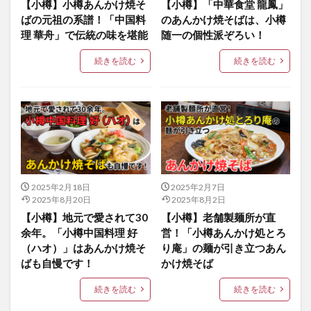
【小樽】小樽あんかけ焼そ
【小樽】「中華食堂 龍鳳」
ばの元祖の系譜！「中国料
のあんかけ焼そばは、小樽
理 華舟」で伝統の味を堪能
随一の個性派ぞろい！
続きを読む
続きを読む
2025年2月18日
2025年2月7日
2025年8月20日
2025年8月2日
【小樽】地元で愛されて30
【小樽】老舗製麺所が直
余年。「小樽中国料理 好
営！「小樽あんかけ処とろ
（ハオ）」はあんかけ焼そ
り庵」の麺が引き立つあん
ばも自慢です！
かけ焼そば
続きを読む
続きを読む