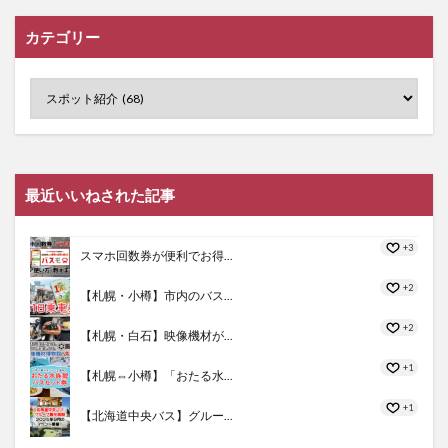
カテゴリー
最近いいねされた記事
+3
スマホ回数券が便利でお得...
+2
【札幌・小樽】市内のバス...
+2
【札幌・白石】映像機材が...
+1
【札幌⇔小樽】「おたる水...
+1
【北海道中央バス】グルー...