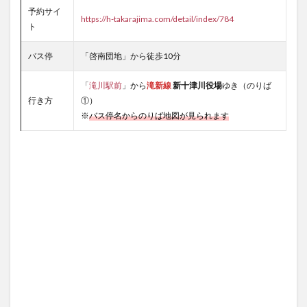
予約サイ
https://h-takarajima.com/detail/index/784
ト
バス停
「啓南団地」から徒歩10分
「
滝川駅前
」から
滝新線
新十津川役場
ゆき（のりば
行き方
①）
※
バス停名からのりば地図が見られます