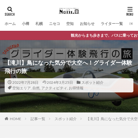
ホーム
小樽
札幌
ニセコ
空知
お知らせ
ライター一覧
Engli
観光からまち歩きまで、バスに乗っておでかけが楽しくなる観光情報サ
【滝川】鳥になった気分で大空へ！グライダー体験
飛行の旅
2022年7月28日
2024年3月25日
スポット紹介
空知エリア
,
自然
,
アクティビティ
,
お得情報
HOME
記事一覧
スポット紹介
【滝川】鳥になった気分で大空