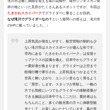
滝川市は春に満開を迎える菜の花畑や、味付ジンギスカン発
祥の地といった見所がたくさんあるスポットですが、今回は
たきかわスカイパーク
でグライダーに乗ることが目的。
なぜ滝川でグライダーなの？
という疑問への答えは、滝川市
のHPに載っていました。↓
上昇気流が発生しやすく、航空管制の制約も少
ない滝川市はスカイスポーツが盛んな街です。
市内にある「たきかわスカイパーク」は全国ト
ップクラスの設備を備え、日本中からグライダ
ー愛好者が集まります。グライダーは上空まで
軽飛行機で牽引され、上昇気流をつかまえて大
空高く舞い上がり、エンジン音もなく滑るよう
に「滑空」します。スタッフが常駐し、一般の
方でも気軽にいつでもグライダーの体験搭乗が
できる施設は日本中でもここだけ。愛好者はも
ちろんのこと、多くの観光客の方々に体験型観
光として、お楽しみいただいています。風の音