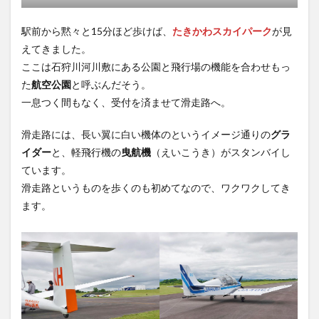
駅前から黙々と15分ほど歩けば、
たきかわスカイパーク
が見
えてきました。
ここは石狩川河川敷にある公園と飛行場の機能を合わせもっ
た
航空公園
と呼ぶんだそう。
一息つく間もなく、受付を済ませて滑走路へ。
滑走路には、長い翼に白い機体のというイメージ通りの
グラ
イダー
と、軽飛行機の
曳航機
（えいこうき）がスタンバイし
ています。
滑走路というものを歩くのも初めてなので、ワクワクしてき
ます。