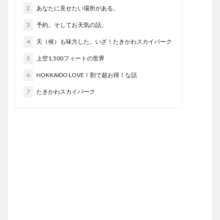
2
あなたに見せたい場所がある。
3
予約。そしてお天気の話。
4
天（候）も味方した。いざ！たきかわスカイパーク
5
上空1,500フィートの世界
6
HOKKAIDO LOVE！割で超お得！な話
7
たきかわスカイパーク