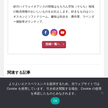
砂川ハイウェイオアシスの情報はもちろん空知（そらち）地域
の観光情報やおいしいものをお伝えします。好きなものはジン
ギスカンとソフトクリーム。趣味は街歩き、農作業、ラベンダ
ー畑除草ボランティア。
投稿一覧へ
関連する記事
【札幌＆小樽】春の定番お
スポット紹介
よりよいエクスペリエンスを提供するため、当ウェブサイトでは
花見スポット12選【バスで
Cookie を使用しています。引き続き閲覧する場合、Cookie の使用
アクセス！】
を承諾したものとみなされます。
OK
ホーム
シェア
メニュー
中央ﾊﾞｽﾅﾋﾞ
TOPへ