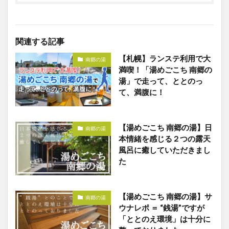
関連する記事
【札幌】ランステ利用で大
南郷の湯
満喫！「湯めごこち 南郷の
湯」で走って、ととのっ
て、満腹に！
【湯めごこち 南郷の湯】日
南郷の湯
本情緒を感じる２つの露天
風呂に癒していただきまし
た
【湯めごこち 南郷の湯】サ
南郷の湯
ウナレポ ＝ “銭湯”ですが
「ととのえ環境」は十分に