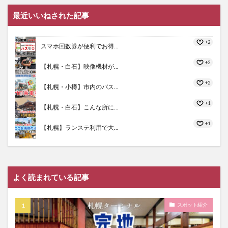
最近いいねされた記事
+2
スマホ回数券が便利でお得...
+2
【札幌・白石】映像機材が...
+2
【札幌・小樽】市内のバス...
+1
【札幌・白石】こんな所に...
+1
【札幌】ランステ利用で大...
よく読まれている記事
スポット紹介