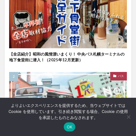
【全店紹介】昭和の風情漂いまくり！ 中央バス札幌ターミナルの
地下食堂街に潜入！（2025年12月更新）
バス
よりよいエクスペリエンスを提供するため、当ウェブサイトでは
Cookie を使用しています。引き続き閲覧する場合、Cookie の使用
を承諾したものとみなされます。
OK
ホーム
シェア
メニュー
中央ﾊﾞｽﾅﾋﾞ
TOPへ