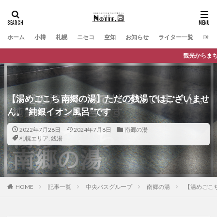
ホーム
小樽
札幌
ニセコ
空知
お知らせ
ライター一覧
Engli
観光からまち歩きまで、バスに乗っておで
【湯めごこち 南郷の湯】ただの銭湯ではございませ
ん。”純銀イオン風呂”です
2022年7月28日
2024年7月8日
南郷の湯
札幌エリア
,
銭湯
HOME
記事一覧
中央バスグループ
南郷の湯
【湯めごこ