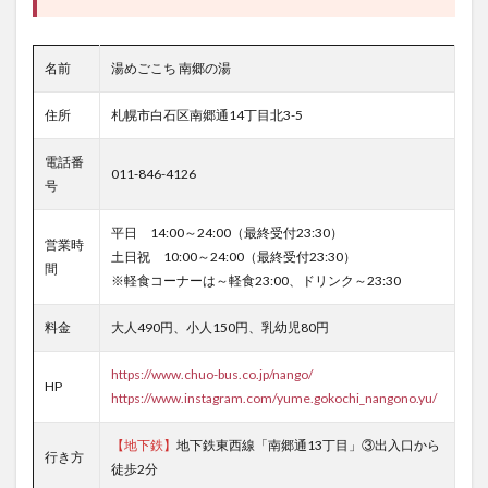
名前
湯めごこち 南郷の湯
住所
札幌市白石区南郷通14丁目北3-5
電話番
011-846-4126
号
平日 14:00～24:00（最終受付23:30）
営業時
土日祝 10:00～24:00（最終受付23:30）
間
※軽食コーナーは～軽食23:00、ドリンク～23:30
料金
大人490円、小人150円、乳幼児80円
https://www.chuo-bus.co.jp/nango/
HP
https://www.instagram.com/yume.gokochi_nangono.yu/
【地下鉄】
地下鉄東西線「南郷通13丁目」③出入口から
行き方
徒歩2分