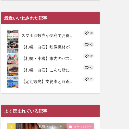
最近いいねされた記事
+3
スマホ回数券が便利でお得...
+2
【札幌・白石】映像機材が...
+2
【札幌・小樽】市内のバス...
+1
【札幌・白石】こんな所に...
+1
【定期観光】支笏湖と洞爺...
よく読まれている記事
スポット紹介