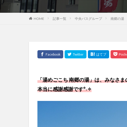
HOME
記事一覧
中央バスグループ
南郷の湯
「湯めごこち 南郷の湯」は、みなさま
本当に感謝感謝です°˖✧