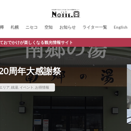
樽
札幌
ニセコ
空知
お知らせ
ライター一覧
English
観光情報サイト
20周年大感謝祭
エリア
,
銭湯
,
イベント
,
お得情報