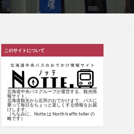
このサイトについて
北海道中央バスグループが運営する、観光情
報サイト。
北海道観光から近所のおでかけまで、バスに
乗って毎日をちょっと楽しくする情報をお届
けします。
（ちなみに、Notte は North traffic teller の
略です）