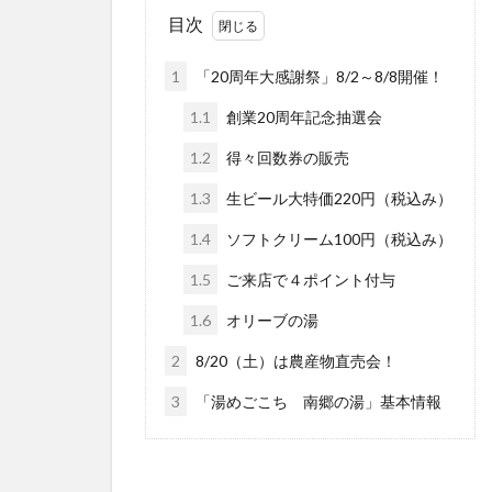
目次
1
「20周年大感謝祭」8/2～8/8開催！
1.1
創業20周年記念抽選会
1.2
得々回数券の販売
1.3
生ビール大特価220円（税込み）
1.4
ソフトクリーム100円（税込み）
1.5
ご来店で４ポイント付与
1.6
オリーブの湯
2
8/20（土）は農産物直売会！
3
「湯めごこち 南郷の湯」基本情報