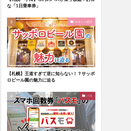
な「1日乗車券」
スポット紹介
【札幌】王道すぎて逆に知らない！？サッポ
ロビール園の魅力に迫る
バス