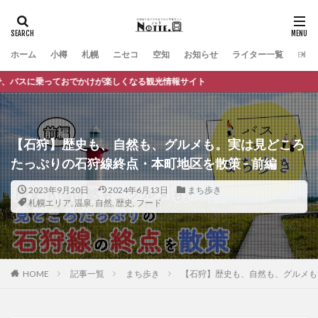
ホーム
小樽
札幌
ニセコ
空知
お知らせ
ライター一覧
Engli
なる観光情報サイト
【石狩】歴史も、自然も、グルメも。実は見どころ
たっぷりの石狩線終点・本町地区を散策 – 前編
2023年9月20日
2024年6月13日
まち歩き
札幌エリア
,
温泉
,
自然
,
歴史
,
フード
HOME
記事一覧
まち歩き
【石狩】歴史も、自然も、グルメも