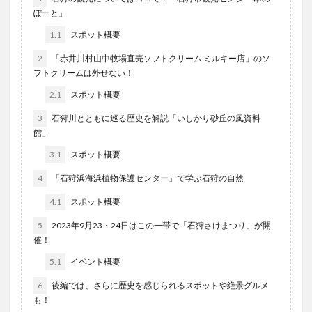
ぽーと」
1.1
スポット概要
2
「赤井川村山中牧場直売ソフトクリーム ミルキー店」のソ
フトクリームは外せない！
2.1
スポット概要
3
石狩川とともに巡る歴史を解説「いしかり砂丘の風資料
館」
3.1
スポット概要
4
「石狩浜海浜植物保護センター」で学ぶ石狩の自然
4.1
スポット概要
5
2023年9月23・24日はこの一帯で「石狩さけまつり」が開
催！
5.1
イベント概要
6
後編では、さらに歴史を感じられるスポットや絶景グルメ
も！