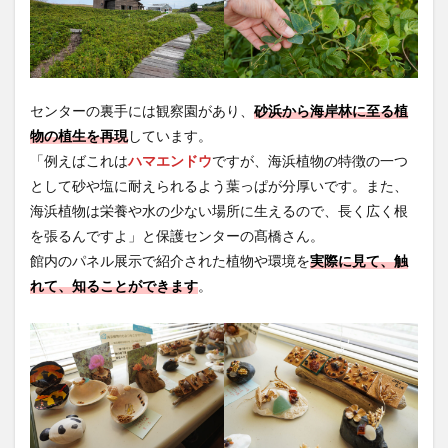
センターの裏手には観察園があり、
砂浜から海岸林に至る植
物の植生を再現
しています。
「例えばこれは
ハマエンドウ
ですが、海浜植物の特徴の一つ
として砂や塩に耐えられるよう葉っぱが分厚いです。また、
海浜植物は栄養や水の少ない場所に生えるので、長く広く根
を張るんですよ」と保護センターの髙橋さん。
館内のパネル展示で紹介された植物や環境を
実際に見て、触
れて、知ることができます
。