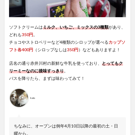
ソフトクリームは
ミルク、いちご、ミックスの3種類
があり、
どれも
350円
。
チョコやストロベリーなど4種類のシロップが選べる
カップソ
フト各400円
（シロップなしは
350円
）などもありますよ！
店名の通り赤井川村の新鮮な牛乳を使っており、
とってもク
リーミーなのに後味すっきり
。
バスを降りたら、まずは味わってみて！
kato
ちなみに、オープンは例年4月10日以降の最初の土・日
曜から。