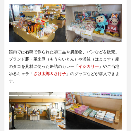
館内では石狩で作られた加工品や農産物、パンなどを販売。
ブランド豚・望来豚（もうらいとん）や浜益（はまます）産
のタコを具材に使った缶詰のカレー「
イシカリー
」やご当地
ゆるキャラ「
さけ太郎＆さけ子
」のグッズなどが購入できま
す。