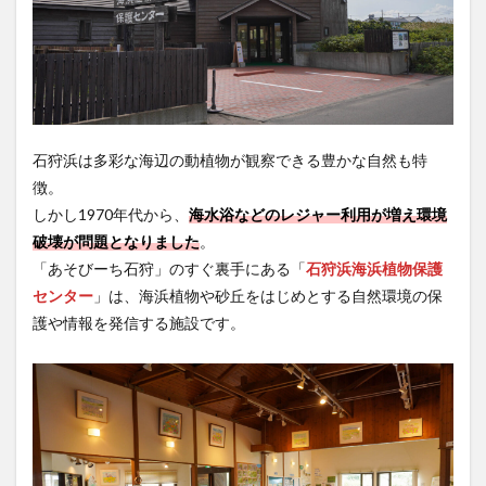
石狩浜は多彩な海辺の動植物が観察できる豊かな自然も特
徴。
しかし1970年代から、
海水浴などのレジャー利用が増え環境
破壊が問題となりました
。
「あそびーち石狩」のすぐ裏手にある「
石狩浜海浜植物保護
センター
」は、海浜植物や砂丘をはじめとする自然環境の保
護や情報を発信する施設です。