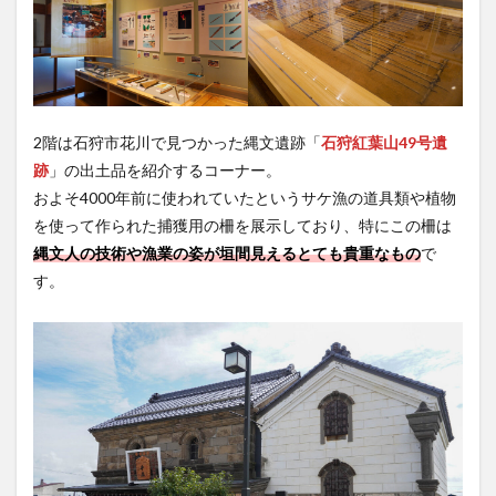
2階は石狩市花川で見つかった縄文遺跡「
石狩紅葉山49号遺
跡
」の出土品を紹介するコーナー。
およそ4000年前に使われていたというサケ漁の道具類や植物
を使って作られた捕獲用の柵を展示しており、特にこの柵は
縄文人の技術や漁業の姿が垣間見えるとても貴重なもの
で
す。