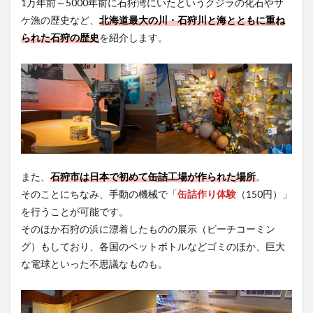
1万年前～5000年前に石狩湾にいたというクジラの化石やサ
ケ漁の歴史など、
北海道最大の川・石狩川と海とともに重ね
られた石狩の歴史
を紹介します。
また、
石狩市は日本で初めて缶詰工場が作られた場所
。
そのことにちなみ、手動の機械で「
缶詰作り体験
（150円）」
を行うことが可能です。
そのほか石狩の浜に漂着したものの展示（ビーチコーミン
グ）もしており、各国のペットボトルなどゴミのほか、巨大
な電球といった不思議なものも。