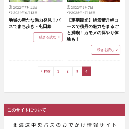
2022年7月11日
2022年6月7日
2024年6月13日
2026年4月16日
地域の新たな魅力発見！バ
【定期観光】絶景積丹岬コ
スでまち歩き – 屯田線
ースで積丹の魅力をまるご
と満喫！カモメの餌やり体
続きを読む
験も！
続きを読む
Prev
1
2
3
4
このサイトについて