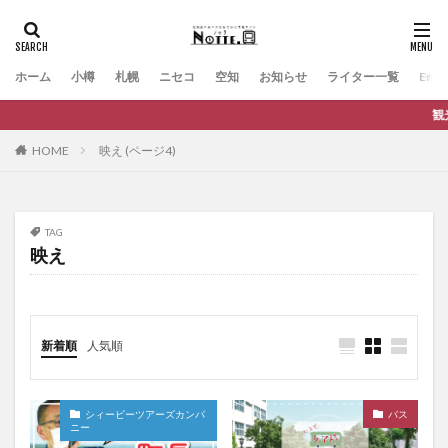
ホーム
小樽
札幌
ニセコ
空知
お知らせ
ライター一覧
Engli
観光から
HOME
映え (ページ4)
TAG
映え
新着順
人気順
シィービーツアーズカンパ
バス
ニー