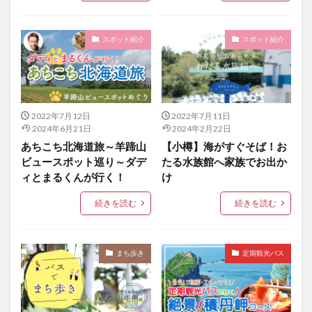
スポット紹介
スポット紹介
2022年7月12日
2022年7月11日
2024年6月21日
2024年2月22日
あちこち北海道旅～羊蹄山
【小樽】海がすぐそば！お
ビュースポット巡り～ダデ
たる水族館へ家族でお出か
ィとまるくんが行く！
け
続きを読む
続きを読む
まち歩き
定期観光バス