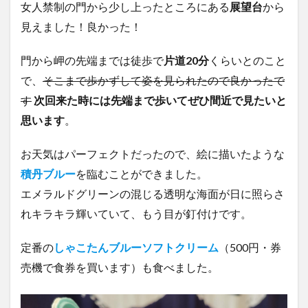
女人禁制の門から少し上ったところにある
展望台
から
見えました！良かった！
門から岬の先端までは徒歩で
片道20分
くらいとのこと
で、
そこまで歩かずして姿を見られたので良かったで
す
次回来た時には先端まで歩いてぜひ間近で見たいと
思います
。
お天気はパーフェクトだったので、絵に描いたような
積丹ブルー
を臨むことができました。
エメラルドグリーンの混じる透明な海面が日に照らさ
れキラキラ輝いていて、もう目が釘付けです。
定番の
しゃこたんブルーソフトクリーム
（500円・券
売機で食券を買います）も食べました。