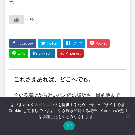
す。
+5
これさえあれば、どこへでも。
今いる場所から近いバス停の場所も、目的地まで
のバス路線も、バスの現在地も、すべてがこれ一
よりよいエクスペリエンスを提供するため、当ウェブサイトでは
Cookie を使用しています。引き続き閲覧する場合、Cookie の使用
つでわかります。
を承諾したものとみなされます。
OK
ホーム
シェア
メニュー
中央ﾊﾞｽﾅﾋﾞ
TOPへ