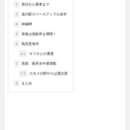
2
受付から乗車まで
3
道の駅スペースアップル余市
4
神威岬
5
昼食は海鮮丼を満喫！
6
島武意海岸
6.1
キツネとの遭遇
7
美国 積丹水中展望船
7.1
カモメの餌やりは運次第
8
まとめ