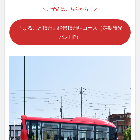
＼ご予約はこちらから！／
『まるごと積丹』絶景積丹岬コース（定期観光
バスHP）