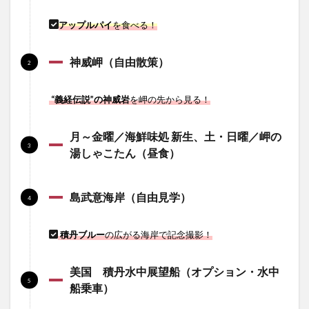
アップルパイ
を食べる！
神威岬（自由散策）
“義経伝説”の神威岩
を岬の先から見る！
月～金曜／海鮮味処 新生、土・日曜／岬の
湯しゃこたん（昼食）
島武意海岸（自由見学）
積丹ブルー
の広がる海岸で記念撮影！
美国 積丹水中展望船（オプション・水中
船乗車）