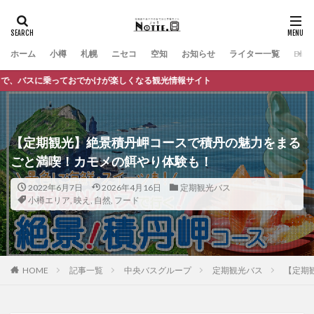
ホーム
小樽
札幌
ニセコ
空知
お知らせ
ライター一覧
Engli
楽しくなる観光情報サイト
【定期観光】絶景積丹岬コースで積丹の魅力をまる
ごと満喫！カモメの餌やり体験も！
2022年6月7日
2026年4月16日
定期観光バス
小樽エリア
,
映え
,
自然
,
フード
HOME
記事一覧
中央バスグループ
定期観光バス
【定期