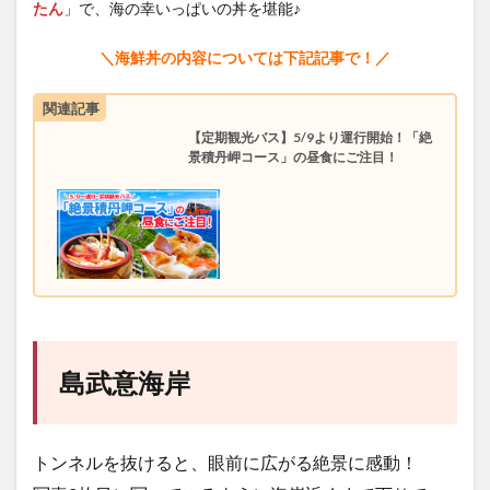
たん
」で、海の幸いっぱいの丼を堪能♪
＼海鮮丼の内容については下記記事で！／
関連記事
【定期観光バス】5/9より運行開始！「絶
景積丹岬コース」の昼食にご注目！
島武意海岸
トンネルを抜けると、眼前に広がる絶景に感動！