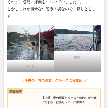
くれず、必死に海面をつついていました…。
しかしこれが健全な生態系の姿なので、良しとしま
す！
現実
理想
＼小樽の「青の洞窟」クルーズにも注目♪／
関連記事
【小樽】青の洞窟クルーズと魚釣りが一緒
にできる、欲張りツアーに参加！