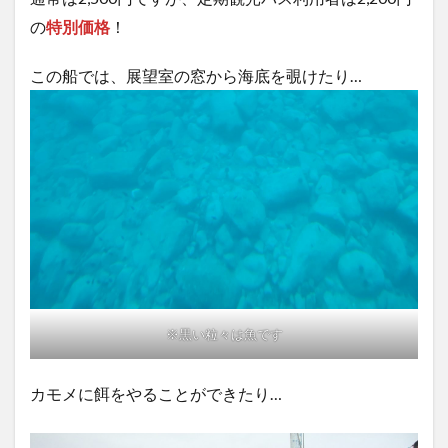
の
特別価格
！
この船では、展望室の窓から海底を覗けたり…
※黒い粒々は魚です
カモメに餌をやることができたり…