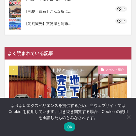
+1
【札幌・白石】こんな所に...
+1
【定期観光】支笏湖と洞爺...
よく読まれている記事
スポット紹介
よりよいエクスペリエンスを提供するため、当ウェブサイトでは
Cookie を使用しています。引き続き閲覧する場合、Cookie の使用
を承諾したものとみなされます。
OK
ホーム
シェア
メニュー
中央ﾊﾞｽﾅﾋﾞ
TOPへ