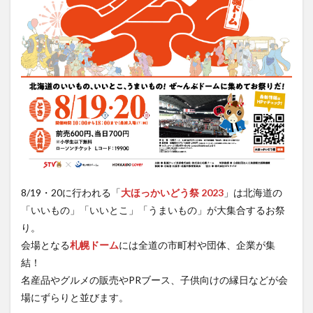
8/19・20に行われる「
大ほっかいどう祭
2023
」は北海道の
「いいもの」「いいとこ」「うまいもの」が大集合するお祭
り。
会場となる
札幌ドーム
には全道の市町村や団体、企業が集
結！
名産品やグルメの販売やPRブース、子供向けの縁日などが会
場にずらりと並びます。