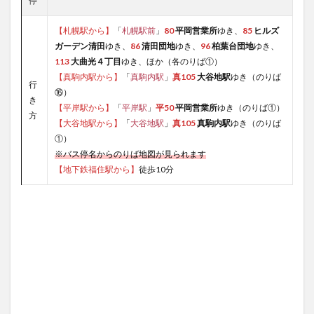
停
【札幌駅から】
「
札幌駅前
」
80
平岡営業所
ゆき、
85
ヒルズ
ガーデン清田
ゆき、
86
清田団地
ゆき、
96
柏葉台団地
ゆき、
113
大曲光４丁目
ゆき、ほか（各のりば①）
【真駒内駅から】
「
真駒内駅
」
真105
大谷地駅
ゆき（のりば
行
⑯）
き
【平岸駅から】
「
平岸駅
」
平50
平岡営業所
ゆき（のりば①）
方
【大谷地駅から】
「
大谷地駅
」
真105
真駒内駅
ゆき（のりば
①）
※バス停名からのりば地図が見られます
【地下鉄福住駅から】
徒歩10分