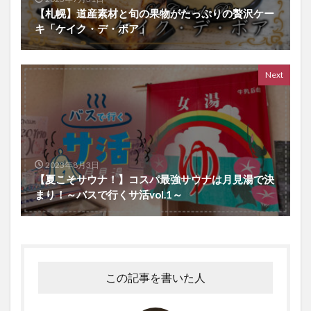
【札幌】道産素材と旬の果物がたっぷりの贅沢ケー
キ「ケイク・デ・ボア」
Next
2023年8月3日
【夏こそサウナ！】コスパ最強サウナは月見湯で決
まり！～バスで行くサ活vol.1～
この記事を書いた人