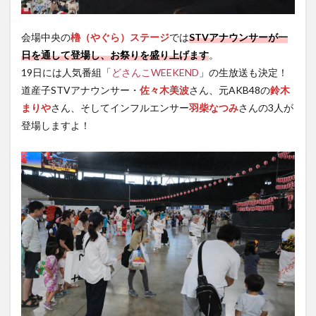
会場中央の
櫓（やぐら）ステージ
では
STVアナウンサーが一
日を通して登場し、お祭りを盛り上げます
。
19日には人気番組「
どさんこWEEKEND
」の生放送も決定！
道産子STVアナウンサー・
佐々木美波
さん、元AKB48の
鈴木
まりや
さん、そしてインフルエンサー
羽柴なつみ
さんの3人が
登場しますよ！