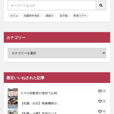
カフェ
札幌市中央区
家族で
女子旅
町長ツアー
カテゴリー
最近いいねされた記事
+3
スマホ回数券が便利でお得...
+2
【札幌・白石】映像機材が...
+2
【札幌・小樽】市内のバス...