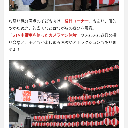
お祭り気分満点の子ども向け「
縁日コーナー
」もあり、射的
やかたぬき、的当てなど昔ながらの遊びを用意。
「
STV中継車を使ったカメラマン体験
」やふわふわ遊具の滑
り台など、子どもが楽しめる体験やアトラクションもありま
すよ！