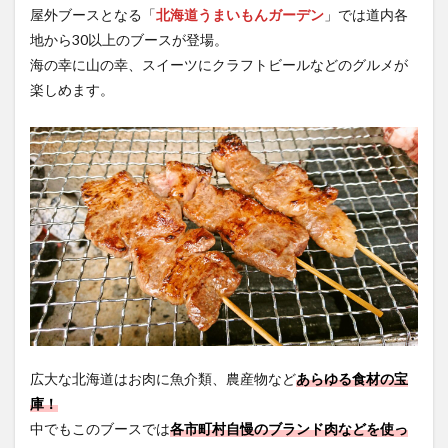
屋外ブースとなる「
北海道うまいもんガーデン
」では道内各
地から30以上のブースが登場。
海の幸に山の幸、スイーツにクラフトビールなどのグルメが
楽しめます。
広大な北海道はお肉に魚介類、農産物など
あらゆる食材の宝
庫！
中でもこのブースでは
各市町村自慢のブランド肉などを使っ