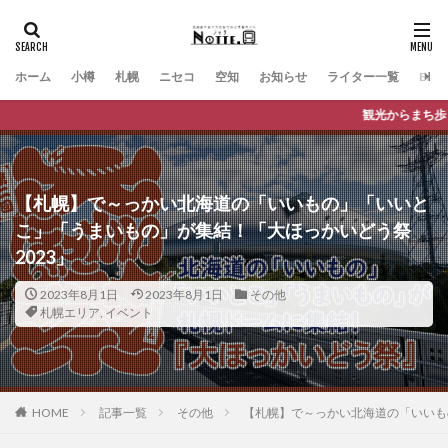
ホーム
小樽
札幌
ニセコ
空知
お知らせ
ライター一覧
Engli
観光からまち歩きまで、バスに乗っておで
【札幌】で～っかい北海道の「いいもの」「いいと
こ」「うまいもの」が集結！「大ほっかいどう祭
2023」
2023年8月1日
2023年8月1日
その他
札幌エリア
,
イベント
HOME
記事一覧
その他
【札幌】で～っかい北海道の「いいも