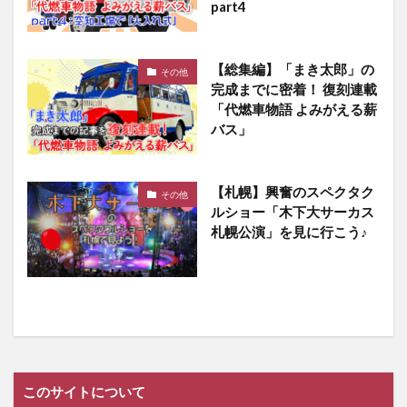
part4
【総集編】「まき太郎」の
その他
完成までに密着！ 復刻連載
「代燃車物語 よみがえる薪
バス」
【札幌】興奮のスペクタク
その他
ルショー「木下大サーカス
札幌公演」を見に行こう♪
このサイトについて