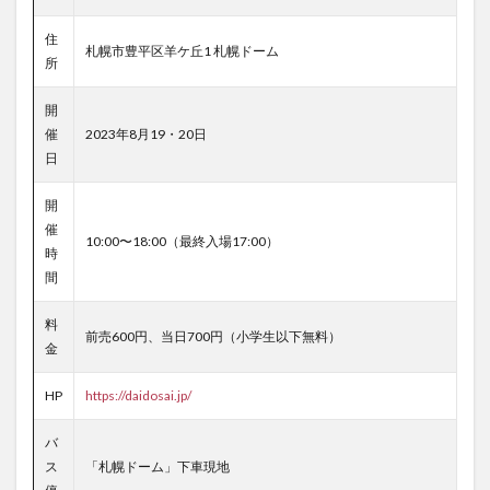
住
札幌市豊平区羊ケ丘1 札幌ドーム
所
開
催
2023年8月19・20日
日
開
催
10:00〜18:00（最終入場17:00）
時
間
料
前売600円、当日700円（小学生以下無料）
金
HP
https://daidosai.jp/
バ
ス
「札幌ドーム」下車現地