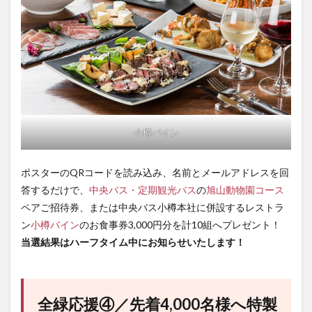
小樽バイン
ポスターのQRコードを読み込み、名前とメールアドレスを回
答するだけで、
中央バス・定期観光バス
の
旭山動物園コース
ペアご招待券、または中央バス小樽本社に併設するレストラ
ン
小樽バイン
のお食事券3,000円分を計10組へプレゼント！
当選結果はハーフタイム中にお知らせいたします！
全緑応援④／先着4,000名様へ特製