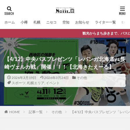
ホーム
小樽
札幌
ニセコ
空知
お知らせ
ライター一覧
Engli
観光からまち歩きまで、バスに乗っておでかけが楽しくなる観光
【4/12】中央バスプレゼンツ「レバンガ北海道vs長
崎ヴェルカ戦」開催！！！【北海きたえーる】
2026年3月19日
2026年3月24日
その他
スポーツ
,
札幌エリア
,
イベント
HOME
記事一覧
その他
【4/12】中央バスプレゼンツ「レバ