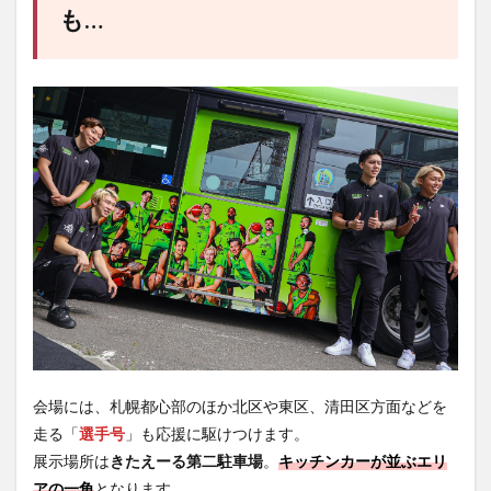
も…
会場には、札幌都心部のほか北区や東区、清田区方面などを
走る「
選手号
」も応援に駆けつけます。
展示場所は
きたえーる第二駐車場
。
キッチンカーが並ぶエリ
アの一角
となります。