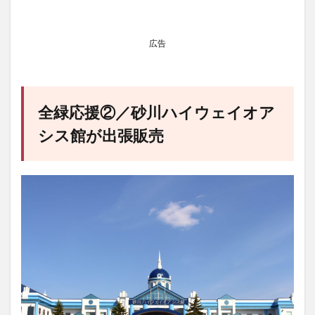
広告
全緑応援②／砂川ハイウェイオア
シス館が出張販売