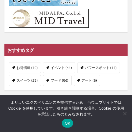
おすすめタグ
お得情報
(12)
イベント
(41)
パワースポット
(11)
スイーツ
(23)
フード
(86)
アート
(8)
よりよいエクスペリエンスを提供するため、当ウェブサイトでは
Cookie を使用しています。引き続き閲覧する場合、Cookie の使用
記事をさがす
を承諾したものとみなされます。
OK
ホーム
シェア
メニュー
中央ﾊﾞｽﾅﾋﾞ
TOPへ