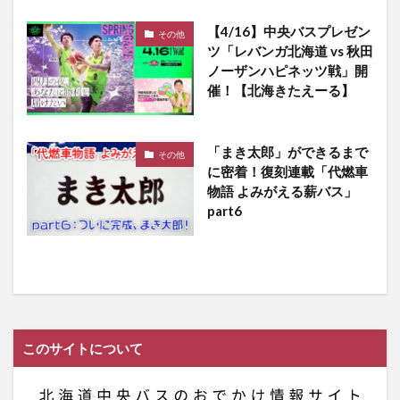
【4/16】中央バスプレゼン
その他
ツ「レバンガ北海道 vs 秋田
ノーザンハピネッツ戦」開
催！【北海きたえーる】
「まき太郎」ができるまで
その他
に密着！復刻連載「代燃車
物語 よみがえる薪バス」
part6
このサイトについて