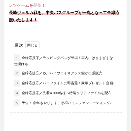
ンツゲームを開催！
長崎ヴェルカ戦を、中央バスグループが一丸となって全緑応
援いたします！
目次
1
全緑応援①／ラッピングバスが登場！車内にはさまざまな
仕掛けも…
2
全緑応援②／砂川ハイウェイオアシス館が出張販売
3
全緑応援③／ハーフタイムに即当選！豪華プレゼント企画♪
4
全緑応援④／先着4,000名様へ特製クリアファイルを配布
5
予告！ 今年もやります、小樽バインファンミーティング♪