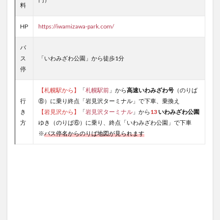
料
HP
https://iwamizawa-park.com/
バ
ス
「いわみざわ公園」から徒歩1分
停
【札幌駅から】
「
札幌駅前
」から
高速いわみざわ号
（のりば
行
⑧）に乗り終点「岩見沢ターミナル」で下車、乗換え
き
【岩見沢から】
「
岩見沢ターミナル
」から
13
いわみざわ公園
方
ゆき（のりば⑥）に乗り、終点「いわみざわ公園」で下車
※
バス停名からのりば地図が見られます