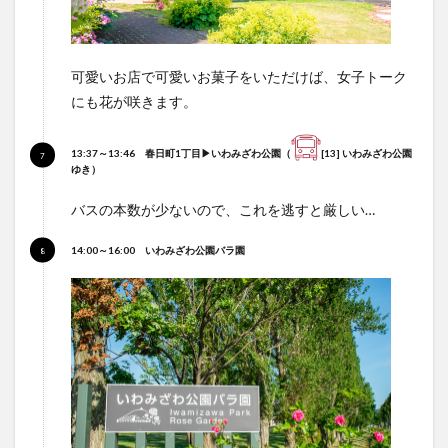
可愛いお店で可愛いお菓子をいただけば、女子トーク
にも花が咲きます。
13:37～13:46 春日町1丁目
▶いわみざわ公園
（
[13] いわみざわ公園
ゆき）
バスの本数が少ないので、これを逃すと厳しい…
14:00～16:00
いわみざわ公園バラ園