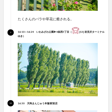
たくさんのバラや草花に癒される。
16:10～16:24 いわみざわ公園
▶4条西5丁目
（
[13] 岩見沢ターミナル
ゆき）
16:30 天狗まんじゅう本舗 駅前店