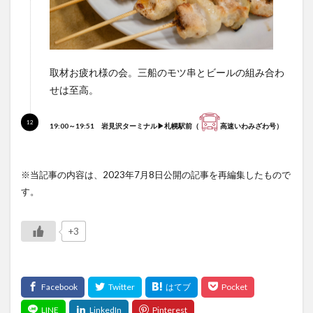
取材お疲れ様の会。三船のモツ串とビールの組み合わ
せは至高。
19:00～19:51
岩見沢ターミナル▶札幌駅前
（
高速いわみざわ号）
※当記事の内容は、2023年7月8日公開の記事を再編集したもので
す。
+3