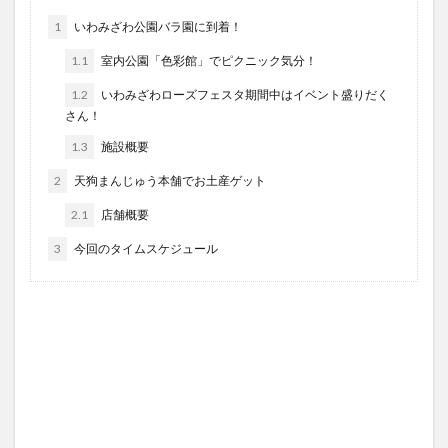
1
いわみざわ公園バラ園に到着！
1.1
室内公園「色彩館」でピクニック気分！
1.2
いわみざわローズフェスタ期間中はイベント盛りだく
さん！
1.3
施設概要
2
天狗まんじゅう本舗でお土産ゲット
2.1
店舗概要
3
今回のタイムスケジュール