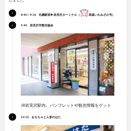
8:40～9:36
札幌駅前▶岩見沢ターミナル
（
高速いわみざわ号）
9:40
岩見沢市観光協会
JR岩見沢駅内。パンフレットや観光情報をゲット
10:10
おもちゃと人形のはた