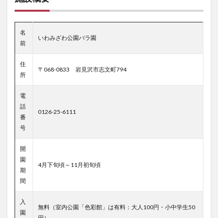
名
いわみざわ公園バラ園
前
住
〒068-0833 岩見沢市志文町794
所
電
話
0126-25-6111
番
号
開
園
4月下旬頃～11月初旬頃
期
間
入
無料（室内公園「色彩館」は有料：大人100円・小中学生50
園
円）