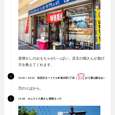
昔懐かしのおもちゃがいっぱい。店主の畑さんが遊び
方を教えてくれます。
10:45～10:52
岩見沢ターミナル▶春日町1丁目
（
[27] 栗山駅ゆき）
⑦のりばから。
11:00
オムライス屋さん 喫茶タッチ