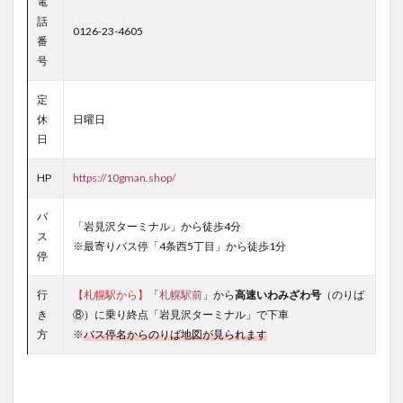
電
話
0126-23-4605
番
号
定
休
日曜日
日
HP
https://10gman.shop/
バ
「岩見沢ターミナル」から徒歩4分
ス
※最寄りバス停「4条西5丁目」から徒歩1分
停
行
【札幌駅から】
「
札幌駅前
」から
高速いわみざわ号
（のりば
き
⑧）に乗り終点「岩見沢ターミナル」で下車
方
※
バス停名からのりば地図が見られます