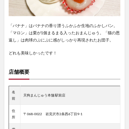
「バナナ」はバナナの香り漂うふかふか生地のふかしパン。
「マロン」は栗が1個まるまる入ったおまんじゅう。「猫の恩
返し」は肉球のぷにぷに感がしっかり再現されたお団子。
どれも美味しかったです！
店舗概要
名
天狗まんじゅう本舗 駅前店
前
住
〒068-0022 岩見沢市2条西6丁目9-1
所