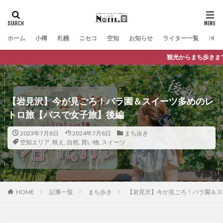
ホーム
小樽
札幌
ニセコ
空知
お知らせ
ライター一覧
Engli
観光からまち歩きまで、バスに乗っておでかけが楽
【岩見沢】今が見ごろ！バラ園＆スイーツ多めのレ
トロ旅【バスで女子旅】後編
2023年7月8日
2024年7月8日
まち歩き
空知エリア
,
映え
,
自然
,
買い物
,
スイーツ
HOME
記事一覧
まち歩き
【岩見沢】今が見ごろ！バラ園＆ス