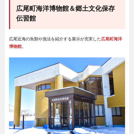
広尾町海洋博物館＆郷土文化保存
伝習館
広尾近海の魚類や漁法を紹介する展示が充実した
広尾町海洋
博物館
。