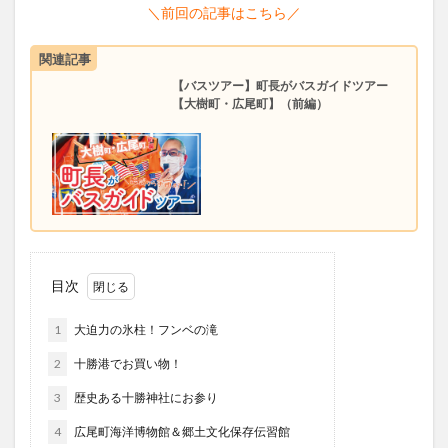
＼前回の記事はこちら／
関連記事
【バスツアー】町長がバスガイドツアー
【大樹町・広尾町】（前編）
目次
1
大迫力の氷柱！フンベの滝
2
十勝港でお買い物！
3
歴史ある十勝神社にお参り
4
広尾町海洋博物館＆郷土文化保存伝習館