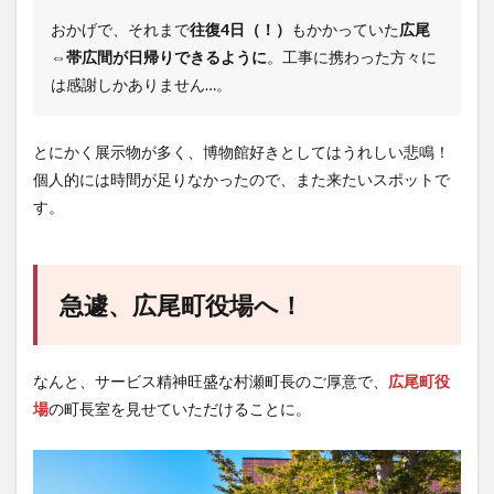
おかげで、それまで
往復4日（！）
もかかっていた
広尾
⇔帯広間が日帰りできるように
。工事に携わった方々に
は感謝しかありません…。
とにかく展示物が多く、博物館好きとしてはうれしい悲鳴！
個人的には時間が足りなかったので、また来たいスポットで
す。
急遽、広尾町役場へ！
なんと、サービス精神旺盛な村瀬町長のご厚意で、
広尾町役
場
の町長室を見せていただけることに。