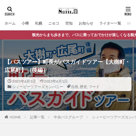
ホーム
小樽
札幌
ニセコ
空知
お知らせ
ライター一覧
Engli
バスに乗っておでかけが楽しくなる観光情報サイト
【バスツアー】町長がバスガイドツアー【大樹町・
広尾町】（後編）
2023年6月1日
2023年6月1日
シィービーツアーズカンパニー
自然
,
歴史
,
フード
HOME
記事一覧
中央バスグループ
シィービーツアーズカンパ