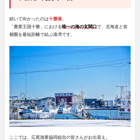
続いて向かったのは
十勝港
。
「農業王国十勝」における
唯一の海の玄関口
で、北海道と首
都圏を最短距離で結ぶ港湾です。
ここでは、広尾漁業協同組合の皆さんがお出迎え。