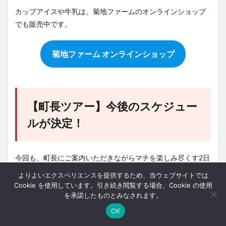
カップアイスや牛乳は、菊地ファームのオンラインショップ
でも販売中です。
菊地ファーム オンラインショップ
【町長ツアー】今後のスケジュー
ルが決定！
今回も、町長にご案内いただきながらマチを楽しみ尽くす2日
間でした。
よりよいエクスペリエンスを提供するため、当ウェブサイトでは
Cookie を使用しています。引き続き閲覧する場合、Cookie の使用
いつも大人気の「町長がバスガイドツアー」、実は2023年こ
を承諾したものとみなされます。
れからのスケジュールが決定しています。
OK
ホーム
シェア
メニュー
中央ﾊﾞｽﾅﾋﾞ
TOPへ