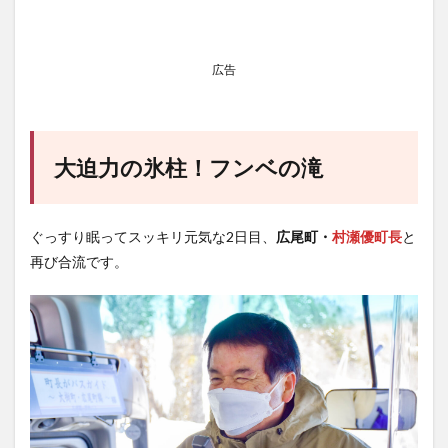
広告
大迫力の氷柱！フンベの滝
ぐっすり眠ってスッキリ元気な2日目、
広尾町・
村瀬優町長
と
再び合流です。