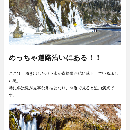
めっちゃ道路沿いにある！！
ここは、湧き出した地下水が直接道路脇に落下している珍し
い滝。
特に冬は滝が見事な氷柱となり、間近で見ると迫力満点で
す。