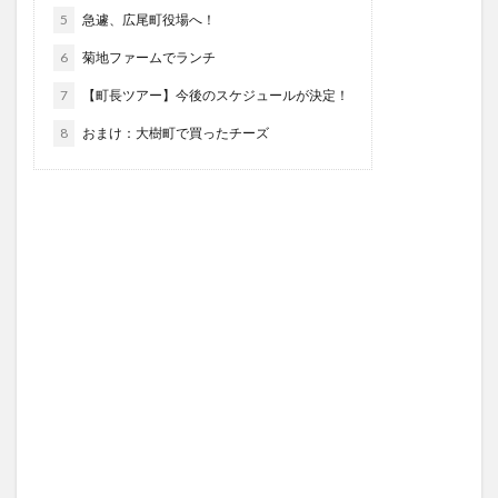
5
急遽、広尾町役場へ！
6
菊地ファームでランチ
7
【町長ツアー】今後のスケジュールが決定！
8
おまけ：大樹町で買ったチーズ