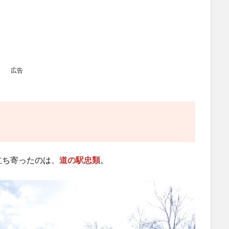
広告
立ち寄ったのは、
道の駅忠類
。