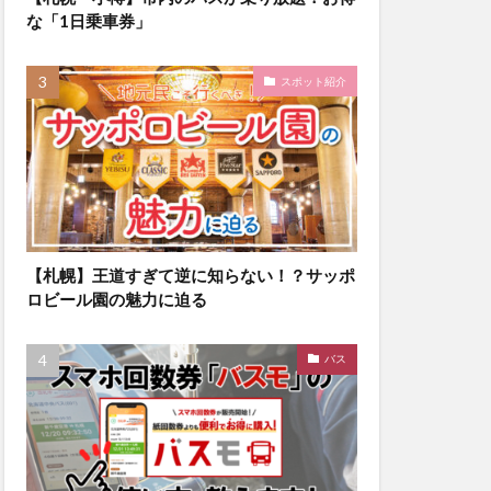
な「1日乗車券」
スポット紹介
【札幌】王道すぎて逆に知らない！？サッポ
ロビール園の魅力に迫る
バス