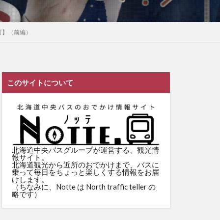
町】（前編）
このサイトについて
北海道中央バスグループが運営する、観光情
報サイト。
北海道観光から近所のおでかけまで、バスに
乗って毎日をちょっと楽しくする情報をお届
けします。
（ちなみに、Notte は North traffic teller の
略です）