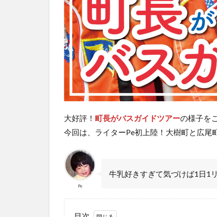
大好評！
町長がバスガイドツアー
の様子を
今回は、ライターPe初上陸！大樹町と広尾
牛乳好きすぎて気づけば1日1
Pe
目次