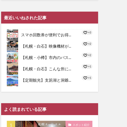
最近いいねされた記事
+3
スマホ回数券が便利でお得...
+2
【札幌・白石】映像機材が...
+2
【札幌・小樽】市内のバス...
+1
【札幌・白石】こんな所に...
+1
【定期観光】支笏湖と洞爺...
よく読まれている記事
スポット紹介