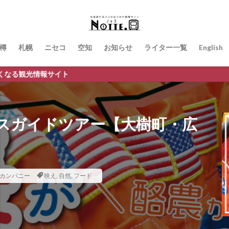
樽
札幌
ニセコ
空知
お知らせ
ライター一覧
English
スガイドツアー【大樹町・広
カンパニー
映え
,
自然
,
フード