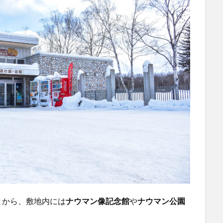
とから、敷地内には
ナウマン像記念館
や
ナウマン公園