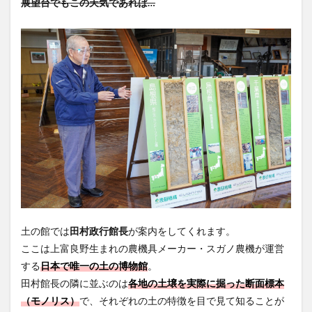
展望台でもこの天気であれば…
土の館では
田村政行館長
が案内をしてくれます。
ここは上富良野生まれの農機具メーカー・スガノ農機が運営
する
日本で唯一の土の博物館
。
田村館長の隣に並ぶのは
各地の土壌を実際に掘った断面標本
（モノリス）
で、それぞれの土の特徴を目で見て知ることが