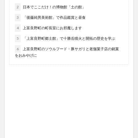
2
日本でここだけ！の博物館「土の館」
3
「後藤純男美術館」で作品鑑賞と昼食
4
上富良野町の町長室にお邪魔します
5
「上富良野町郷土館」で十勝岳噴火と開拓の歴史を学ぶ
6
上富良野町のソウルフード・豚サガリと老舗菓子店の銘菓
をおみやげに