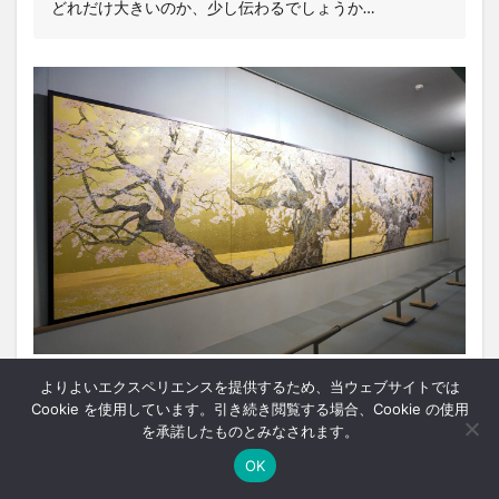
どれだけ大きいのか、少し伝わるでしょうか…
よりよいエクスペリエンスを提供するため、当ウェブサイトでは
そのほか、首相官邸にも展示された『
桜花浄苑雙図
（おうか
Cookie を使用しています。引き続き閲覧する場合、Cookie の使用
じょうえんそうず）』や
を承諾したものとみなされます。
OK
ホーム
シェア
メニュー
中央ﾊﾞｽﾅﾋﾞ
TOPへ