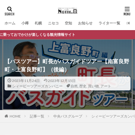
ホーム
小樽
札幌
ニセコ
空知
お知らせ
ライター一覧
Engli
サイト
【バスツアー】町長がバスガイドツアー【南富良野
町・上富良野町】（後編）
2023年11月24日
2023年12月15日
シィービーツアーズカンパニー
自然
,
歴史
,
買い物
,
アート
HOME
記事一覧
中央バスグループ
シィービーツアーズカンパ