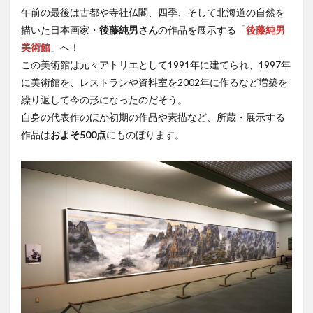
午前の最後は古都や寺社仏閣、四季、そして北海道の自然を
描いた日本画家・
後藤純男さん
の作品を展示する「
後藤純男
美術館
」へ！
この美術館は元々アトリエとして1991年に建てられ、1997年
に美術館を、レストランや資料室を2002年に作るなど増築を
繰り返して今の形になったのだそう。
自身の代表作のほか初期の作品や素描など、所蔵・展示する
作品は
およそ500点
にものぼります。