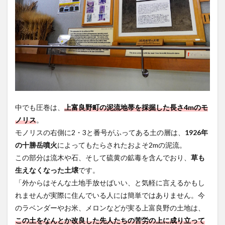
中でも圧巻は、
上富良野町の泥流地帯を採掘した長さ4mのモ
ノリス
。
モノリスの右側に2・3と番号がふってある土の層は、
1926年
の十勝岳噴火
によってもたらされたおよそ2mの泥流。
この部分は流木や石、そして硫黄の鉱毒を含んでおり、
草も
生えなくなった土壌
です。
「外からはそんな土地手放せばいい、と気軽に言えるかもし
れませんが実際に住んでいる人には簡単ではありません。今
のラベンダーやお米、メロンなどが実る上富良野の土地は、
この土をなんとか改良した先人たちの苦労の上に成り立って