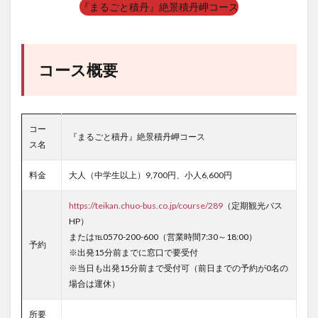
『まるごと積丹』絶景積丹岬コース
コース概要
コー
『まるごと積丹』絶景積丹岬コース
ス名
料金
大人（中学生以上）9,700円、小人6,600円
https://teikan.chuo-bus.co.jp/course/289
（定期観光バス
HP）
または℡0570-200-600（営業時間7:30～18:00）
予約
※出発15分前までに窓口で要受付
※当日も出発15分前まで受付可（前日までの予約が0名の
場合は運休）
所要