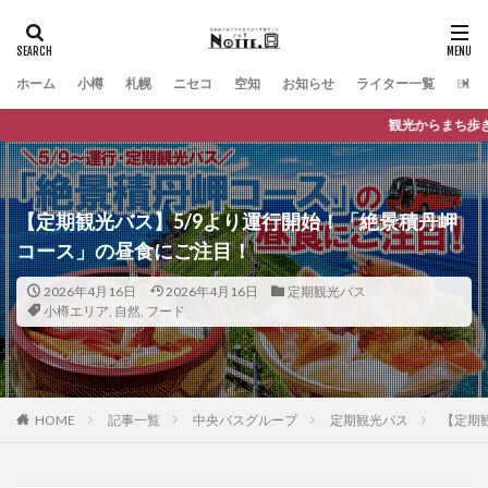
ホーム
小樽
札幌
ニセコ
空知
お知らせ
ライター一覧
Engli
観光からまち歩きまで、バスに乗っておでか
【定期観光バス】5/9より運行開始！「絶景積丹岬
コース」の昼食にご注目！
2026年4月16日
2026年4月16日
定期観光バス
小樽エリア
,
自然
,
フード
HOME
記事一覧
中央バスグループ
定期観光バス
【定期