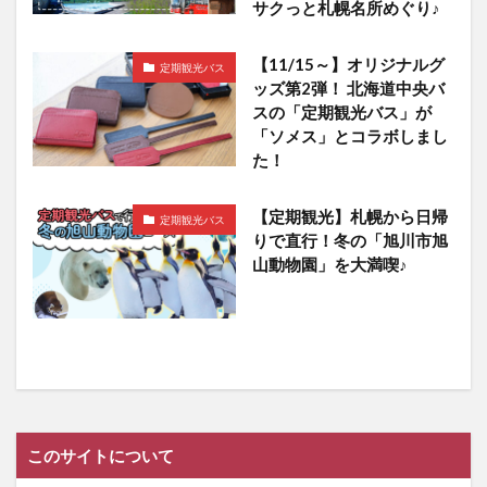
サクっと札幌名所めぐり♪
【11/15～】オリジナルグ
定期観光バス
ッズ第2弾！ 北海道中央バ
スの「定期観光バス」が
「ソメス」とコラボしまし
た！
【定期観光】札幌から日帰
定期観光バス
りで直行！冬の「旭川市旭
山動物園」を大満喫♪
このサイトについて