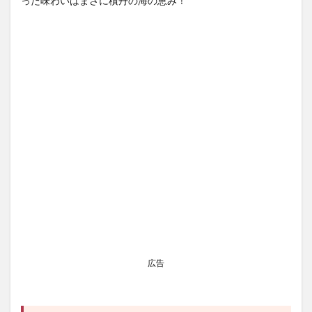
った味わいはまさに積丹の海の恵み！
広告