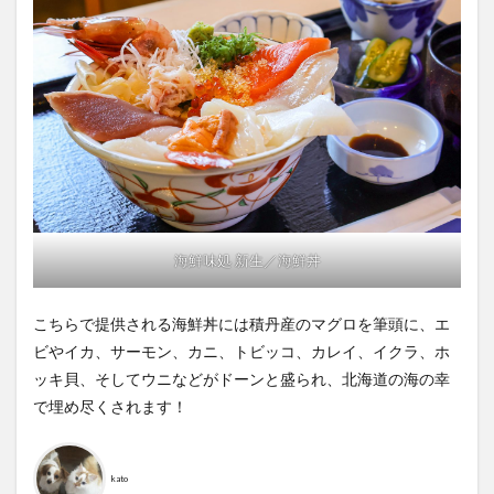
海鮮味処 新生／海鮮丼
こちらで提供される海鮮丼には積丹産のマグロを筆頭に、エ
ビやイカ、サーモン、カニ、トビッコ、カレイ、イクラ、ホ
ッキ貝、そしてウニなどがドーンと盛られ、北海道の海の幸
で埋め尽くされます！
kato