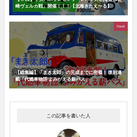
崎ヴェルカ戦」開催！！！【北海きたえーる】
Next
2026年4月24日
【総集編】「まき太郎」の完成までに密着！ 復刻連
載「代燃車物語 よみがえる薪バス」
この記事を書いた人