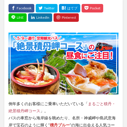
例年多くのお客様にご乗車いただいている「
まるごと積丹・
絶景積丹岬コース
」。
バスの車窓から海岸線を眺めたり、名所・神威岬や島武意海
岸で宝石のように輝く“
積丹ブルー
”の海に出会える人気コー