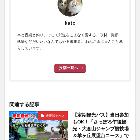
kato
本と音楽と釣り、そして武道をこよなく愛する、取材・撮影・
執筆などだいたいなんでもやる編集者。 わんこ＆にゃんこと暮
らしています。
投稿一覧へ
関連する記事
【定期観光バス】当日参加
定期観光バス
もOK！「さっぽろ午後観
光・大倉山ジャンプ競技場
＆羊ヶ丘展望台コース」で