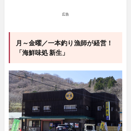
広告
月～金曜／一本釣り漁師が経営！
「海鮮味処 新生」