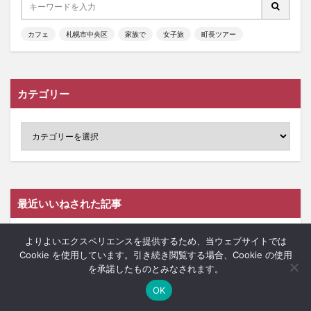
カフェ
札幌市中央区
家族で
女子旅
町長ツアー
カテゴリー
最近いいねされた記事
よりよいエクスペリエンスを提供するため、当ウェブサイトでは
+3
スマホ回数券が便利でお得...
Cookie を使用しています。引き続き閲覧する場合、Cookie の使用
を承諾したものとみなされます。
+2
【札幌・白石】映像機材が...
OK
+2
【札幌・小樽】市内のバス...
ホーム
シェア
メニュー
中央ﾊﾞｽﾅﾋﾞ
TOPへ