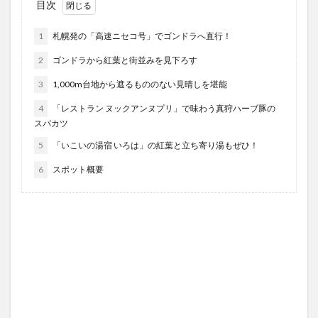
目次
1
札幌発の「高速ニセコ号」でゴンドラへ直行！
2
ゴンドラから紅葉と街並みを見下ろす
3
1,000m台地から遮るもののない見晴しを堪能
4
「レストラン ヌックアンヌプリ」で味わう真狩ハーブ豚の
スパカツ
5
「いこいの湯宿 いろは」の紅葉と立ち寄り湯もぜひ！
6
スポット概要