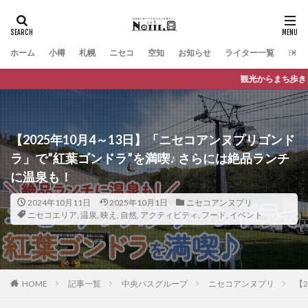
ホーム
小樽
札幌
ニセコ
空知
お知らせ
ライター一覧
Engli
観光からまち歩きまで、バスに乗っておでかけが楽しくなる観
【2025年10月4～13日】「ニセコアンヌプリゴンド
ラ」で”紅葉ゴンドラ”を満喫♪ さらには絶品ランチ
に温泉も！
2024年10月11日
2025年10月1日
ニセコアンヌプリ
ニセコエリア
,
温泉
,
映え
,
自然
,
アクティビティ
,
フード
,
イベント
HOME
記事一覧
中央バスグループ
ニセコアンヌプリ
【