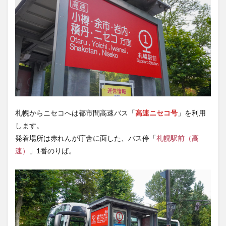
札幌からニセコへは都市間高速バス「
高速ニセコ号
」を利用
します。
発着場所は赤れんが庁舎に面した、バス停「
札幌駅前（高
速）
」1番のりば。