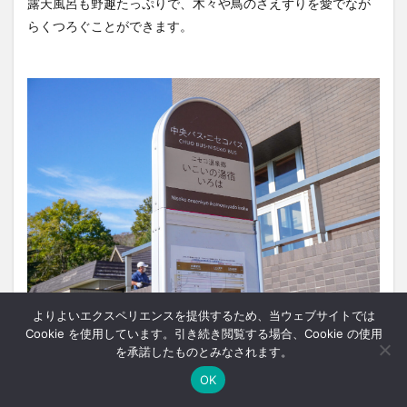
露天風呂も野趣たっぷりで、木々や鳥のさえずりを愛でなが
らくつろぐことができます。
よりよいエクスペリエンスを提供するため、当ウェブサイトでは
Cookie を使用しています。引き続き閲覧する場合、Cookie の使用
札幌へのバスもここが始発のため、景色や食事の最後に湯浴
を承諾したものとみなされます。
みを楽しむルートにすると、秋のニセコを満喫して帰れます
OK
よ！
ホーム
シェア
メニュー
中央ﾊﾞｽﾅﾋﾞ
TOPへ