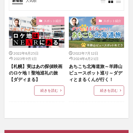
新着順
人気順
スポット紹介
スポット紹介
2022年8月25日
2022年7月12日
2023年9月1日
2024年6月21日
【札幌】実はあの探偵映画
あちこち北海道旅～羊蹄山
のロケ地！聖地巡礼の旅
ビュースポット巡り～ダデ
【ダディまる】
ィとまるくんが行く！
続きを読む
続きを読む