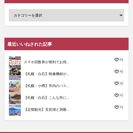
最近いいねされた記事
+3
スマホ回数券が便利でお得...
+2
【札幌・白石】映像機材が...
+2
【札幌・小樽】市内のバス...
+1
【札幌・白石】こんな所に...
+1
【定期観光】支笏湖と洞爺...