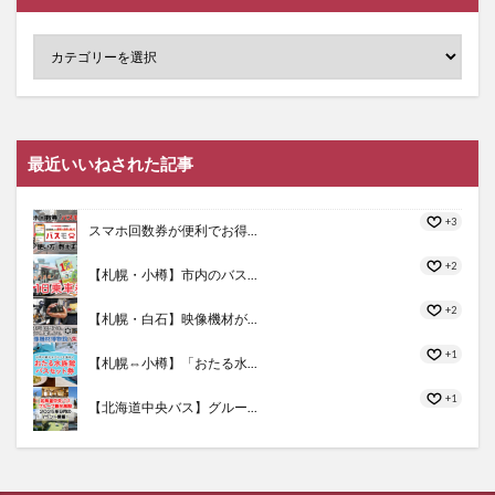
最近いいねされた記事
+3
スマホ回数券が便利でお得...
+2
【札幌・小樽】市内のバス...
+2
【札幌・白石】映像機材が...
+1
【札幌⇔小樽】「おたる水...
+1
【北海道中央バス】グルー...