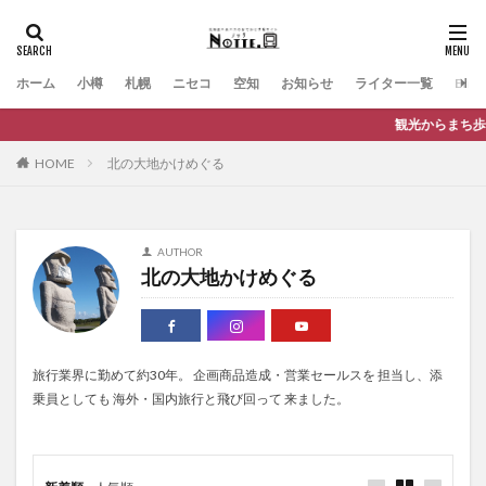
ホーム
小樽
札幌
ニセコ
空知
お知らせ
ライター一覧
Engli
観光からまち歩きま
HOME
北の大地かけめぐる
AUTHOR
北の大地かけめぐる
旅行業界に勤めて約30年。 企画商品造成・営業セールスを 担当し、添
乗員としても 海外・国内旅行と飛び回って 来ました。