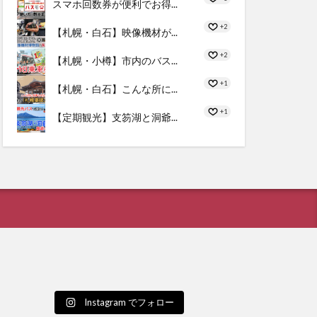
スマホ回数券が便利でお得...
+2
【札幌・白石】映像機材が...
+2
【札幌・小樽】市内のバス...
+1
【札幌・白石】こんな所に...
+1
【定期観光】支笏湖と洞爺...
Instagram でフォロー