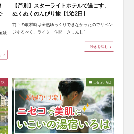
！
【芦別】スターライトホテルで過ごす、
で
ぬくぬくのんびり旅【1泊2日】
前回の取材時は全然ゆっくりできなかったのでリベン
ジするべく、ライター仲間・きょん […]
喧騒
続きを読む
む
バス
ニセコいろは