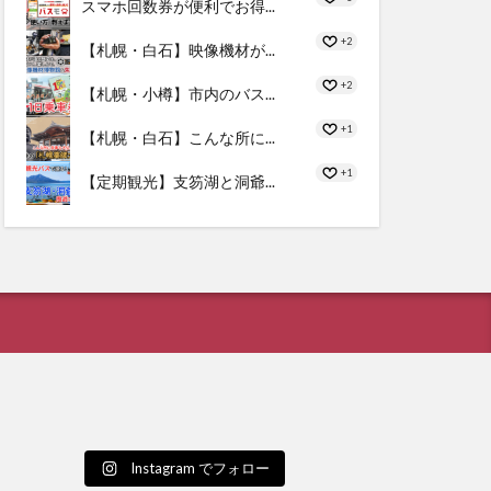
スマホ回数券が便利でお得...
+2
【札幌・白石】映像機材が...
+2
【札幌・小樽】市内のバス...
+1
【札幌・白石】こんな所に...
+1
【定期観光】支笏湖と洞爺...
Instagram でフォロー