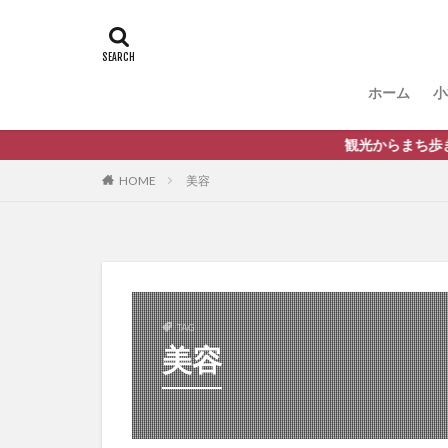
ホーム
小
観光からまち歩きまで、
HOME
美容
TAG
美容