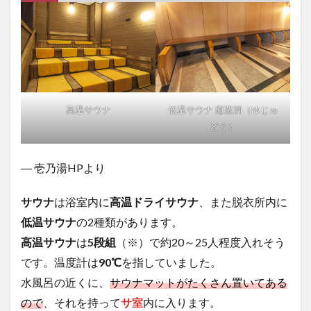
高温サウナ
低温サウナ 癒蒸洞（ゆじゅ
どう）
― 壱乃湯HPより
サウナ
は浴室内に
高温ドライサウナ
、また脱衣所内に
低温サウナ
の2種類があります。
高温サウナ
は
5段組
（※）で約20～25人程度入れそう
です。温度計は
90℃
を指していました。
水風呂の近くに、
サウナマットがたくさん置いてある
ので
、それを持って
サ室
内に入ります。