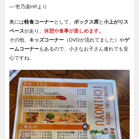
― 壱乃湯HPより
奥には
軽食コーナー
として、
ボックス席
と
小上がりス
ペース
があり、
休憩や食事が楽しめます。
その他、
キッズコーナー
（DVDが流れてました）や
ゲ
ームコーナー
もあるので、小さなお子さん連れでも安
心ですね。