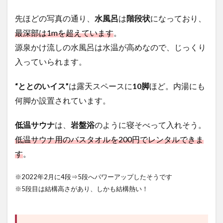
先ほどの写真の通り、
水風呂
は
階段状
になっており、
最深部は1mを超えています
。
源泉かけ流しの水風呂は水温が高めなので、じっくり
入っていられます。
“ととのいイス”
は露天スペースに
10脚
ほど。内湯にも
何脚か設置されています。
低温サウナ
は、
岩盤浴
のように寝そべって入れそう。
低温サウナ用のバスタオルを200円でレンタルできま
す
。
※2022年2月に4段⇒5段へパワーアップしたそうです
※5段目は結構高さがあり、しかも結構熱い！