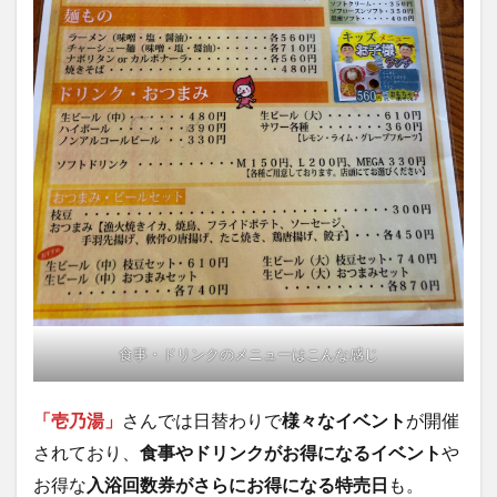
食事・ドリンクのメニューはこんな感じ
「壱乃湯」
さんでは日替わりで
様々なイベント
が開催
されており、
食事やドリンクがお得になるイベント
や
お得な
入浴回数券がさらにお得になる特売日
も。