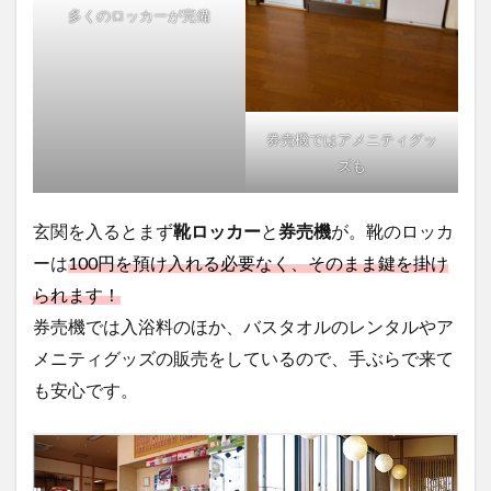
多くのロッカーが完備
券売機ではアメニティグッ
ズも
玄関を入るとまず
靴ロッカー
と
券売機
が。靴のロッカ
ーは
100円を預け入れる必要なく、そのまま鍵を掛け
られます！
券売機では入浴料のほか、バスタオルのレンタルやア
メニティグッズの販売をしているので、手ぶらで来て
も安心です。