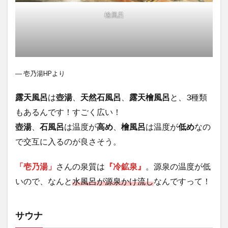
檜風呂
― 壱乃湯HPより
露天風呂
は
壺湯
、
天然石風呂
、
露天檜風呂
と、3種類
もあるんです！すごく広い！
壺湯
、
石風呂
は温度が
高め
、
檜風呂
は温度が
低め
なの
で交互に入るのが良さそう。
「壱乃湯」
さんの泉質は
『冷鉱泉』
。源泉の温度が低
いので、なんと
水風呂が源泉かけ流し
なんですって！
サウナ