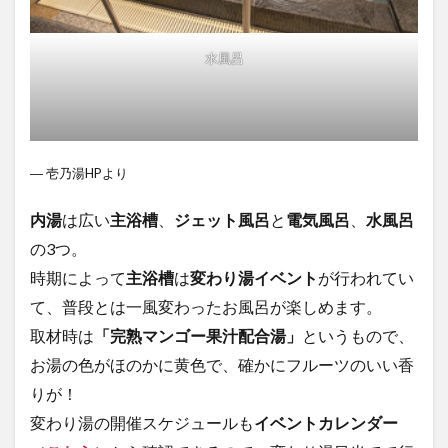
水風呂
― 壱乃湯HPより
内湯
は広い
主浴槽
、
ジェット風呂
と
電気風呂
、
水風呂
の3つ。
時期によって
主浴槽
は
変わり湯イベント
が行われてい
て、普段とは一風変わったお風呂が楽しめます。
取材時は
「完熟マンゴー果汁配合湯」
というもので、
お湯の色がほのかに黄色で、確かにフルーツのいい香
りが！
変わり湯の開催スケジュールも
イベントカレンダー