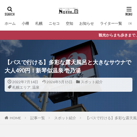
ホーム
小樽
札幌
ニセコ
空知
お知らせ
ライター一覧
Engli
観光からまち歩きまで、バスに乗っておでかけが楽
【バスで行ける】多彩な露天風呂と大きなサウナで
大人490円！新琴似温泉 壱乃湯
2022年7月14日
2026年5月15日
スポット紹介
札幌エリア
,
温泉
HOME
記事一覧
スポット紹介
【バスで行ける】多彩な露天風