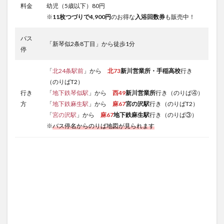
料金
幼児（5歳以下）80円
※
11枚つづりで4,900円
のお得な
入浴回数券
も販売中！
バス
「新琴似2条8丁目」から徒歩1分
停
「
北24条駅前
」から
北73
新川営業所・手稲高校
行き
（のりばT2）
行き
「
地下鉄琴似駅
」から
西49
新川営業所
行き（のりば④）
方
「
地下鉄麻生駅
」から
麻67
宮の沢駅
行き（のりばT2）
「
宮の沢駅
」から
麻67
地下鉄麻生駅
行き（のりば③）
※
バス停名からのりば地図が見られます