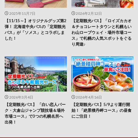
2025年11月7日
2026年2月12日
【11/15～】オリジナルグッズ第2
【定期観光バス】「ロイズカカオ
弾！ 北海道中央バスの「定期観光
＆チョコレートタウンと札幌もい
バス」が「ソメス」とコラボしま
わ山ロープウェイ・場外市場コー
した！
ス」で札幌の人気スポットをぐる
り周遊♪
2026年3月4日
2026年4月16日
【定期観光バス】 「白い恋人パー
【定期観光バス】5/9より運行開
ク・大倉山ジャンプ競技場＆場外
始！「絶景積丹岬コース」の昼食
市場コース」で3つの札幌名所へ
にご注目！
出発！