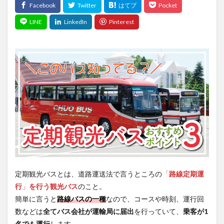
定期観光バスとは、道路運送法で言うところの
「
路線定期運
行
」
を行う観光バス
のこと。
簡単に言うと
路線バスの一種
なので、コースや時刻、運行回
数などは
全てバス会社が運輸局に届出
を行っていて、
乗客が1
名でも運行
します。