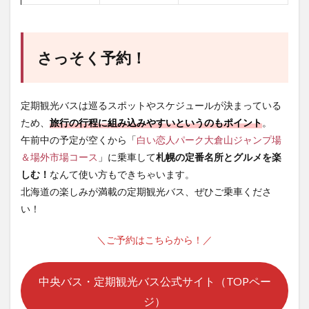
さっそく予約！
定期観光バスは巡るスポットやスケジュールが決まっている
ため、
旅行の行程に組み込みやすいというのもポイント
。
午前中の予定が空くから「
白い恋人パーク大倉山ジャンプ場
＆場外市場コース
」に乗車して
札幌の定番名所とグルメを楽
しむ！
なんて使い方もできちゃいます。
北海道の楽しみが満載の定期観光バス、ぜひご乗車くださ
い！
＼ご予約はこちらから！／
中央バス・定期観光バス公式サイト（TOPペー
ジ）