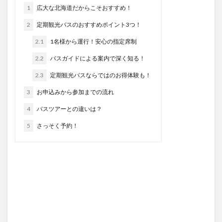
1
広大な北海道だからこそおすすめ！
2
定期観光バスのおすすめポイント3つ！
2.1
1名様から運行！安心の指定席制
2.2
バスガイドによる案内で深く知る！
2.3
定期観光バスならではのお得体験も！
3
お申込みから参加までの流れ
4
バスツアーとの違いは？
5
さっそく予約！