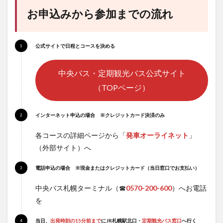
お申込みから参加までの流れ
公式サイトで日程とコースを決める
中央バス・定期観光バス公式サイト
（TOPページ）
インターネット申込の場合 ※クレジットカード決済のみ
各コースの詳細ページから「
発車オーライネット
」
（外部サイト）へ
電話申込の場合 ※現金またはクレジットカード（当日窓口でお支払い）
中央バス札幌ターミナル（☎
0570-200-600
）へお電話
を
当日、
出発時刻の15分前まで
にJR札幌駅北口・
定期観光バス窓口
へ行く