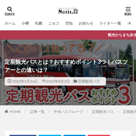
ホーム
小樽
札幌
ニセコ
空知
お知らせ
ライター一覧
Engli
観光からまち歩きまで、バスに乗っておでか
定期観光バスとは？おすすめポイント3つ！バスツ
アーとの違いは？
2022年5月26日
2025年8月2日
定期観光バス
HOME
記事一覧
中央バスグループ
定期観光バス
定期観