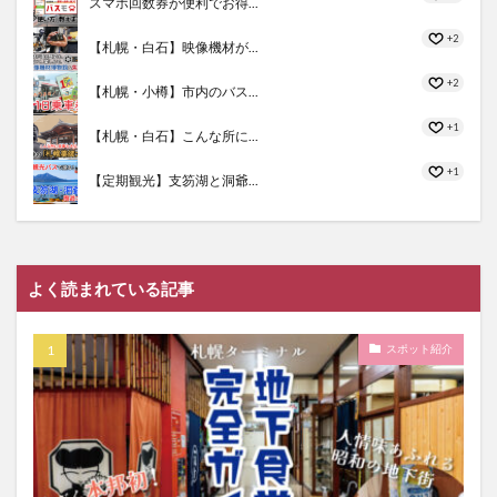
スマホ回数券が便利でお得...
+2
【札幌・白石】映像機材が...
+2
【札幌・小樽】市内のバス...
+1
【札幌・白石】こんな所に...
+1
【定期観光】支笏湖と洞爺...
よく読まれている記事
スポット紹介