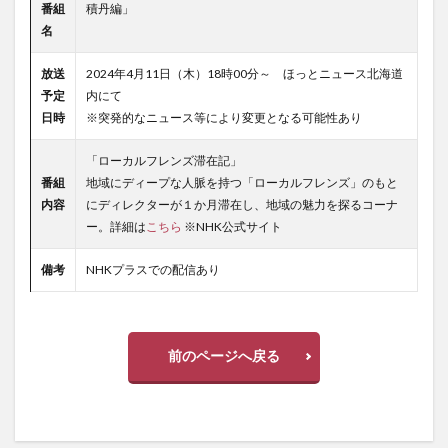
番組
積丹編」
名
放送
2024年4月11日（木）18時00分～ ほっとニュース北海道
予定
内にて
日時
※突発的なニュース等により変更となる可能性あり
「ローカルフレンズ滞在記」
番組
地域にディープな人脈を持つ「ローカルフレンズ」のもと
内容
にディレクターが１か月滞在し、地域の魅力を探るコーナ
ー。詳細は
こちら
※NHK公式サイト
備考
NHKプラスでの配信あり
前のページへ戻る