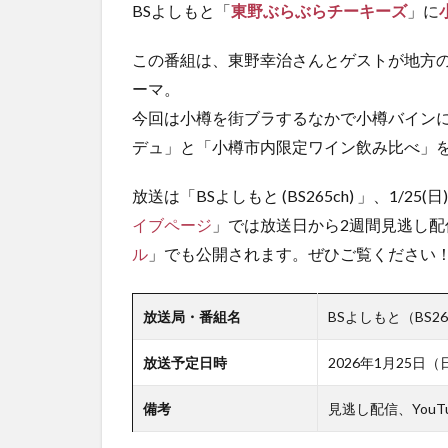
BSよしもと「
東野ぶらぶらチーキーズ
」に
この番組は、東野幸治さんとゲストが地方
ーマ。
今回は小樽を街ブラするなかで小樽バイン
デュ」と「小樽市内限定ワイン飲み比べ」
放送は「BSよしもと (BS265ch) 」、1/25(
イブページ
」では放送日から2週間見逃し配信
ル
」でも公開されます。ぜひご覧ください
放送局・番組名
BSよしもと（BS2
放送予定日時
2026年1月25日（
備考
見逃し配信、You