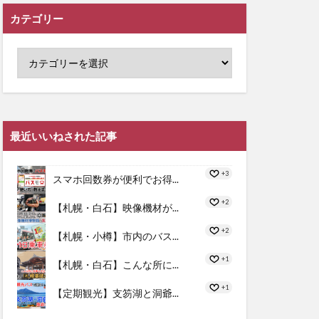
カテゴリー
最近いいねされた記事
+3
スマホ回数券が便利でお得...
+2
【札幌・白石】映像機材が...
+2
【札幌・小樽】市内のバス...
+1
【札幌・白石】こんな所に...
+1
【定期観光】支笏湖と洞爺...