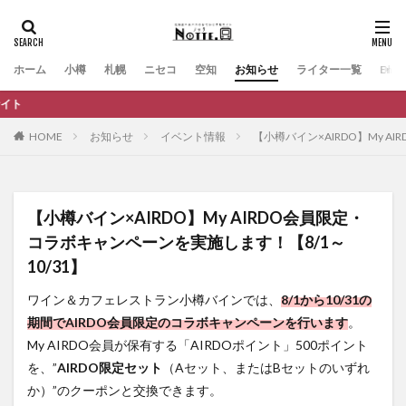
ホーム
小樽
札幌
ニセコ
空知
お知らせ
ライター一覧
Engli
観光
HOME
お知らせ
イベント情報
【小樽バイン×AIRDO】My A
【小樽バイン×AIRDO】My AIRDO会員限定・
コラボキャンペーンを実施します！【8/1～
10/31】
ワイン＆カフェレストラン小樽バインでは、
8/1から10/31の
期間でAIRDO会員限定のコラボキャンペーンを行います
。
My AIRDO会員が保有する「AIRDOポイント」500ポイント
を、”
AIRDO限定セット
（Aセット、またはBセットのいずれ
か）”のクーポンと交換できます。